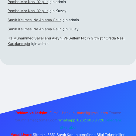
Pembe Mor Nasıl Yapılır
için
admin
Pembe Mor Nasıl Yapılır
için
Kuzey
Sanık Kelimesi Ne Anlama Gelir
için
admin
Sanık Kelimesi Ne Anlama Gelir
için
Gülay
Hz Muhammed Sallallahu Aleyhi Ve Sellem Niçin Gitmiştir Orada Nasıl
Karşılanmıştır
için
admin
iş
betexper.xyz
Reklam ve İletişim:
E-mail:
backlinkpaneli@gmail.com
Teams:
forumhizmeti@gmail.com
Whatsapp: 0262 606 0 726
Telegram:
@karabul
Yasal Uyarı:
Sitemiz, 5651 Sayılı Kanun gereğince Bilgi Teknolojileri