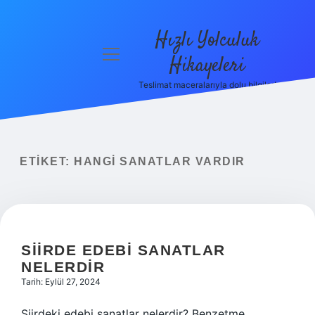
Hızlı Yolculuk
menüyü
Hikayeleri
aç
Teslimat maceralarıyla dolu bilgiler!
Anasayfa
Gizlilik
Politikası
ETIKET:
HANGI SANATLAR VARDIR
Yasal Uyarı
Hakkımızda
SIIRDE EDEBI SANATLAR
NELERDIR
Tarih: Eylül 27, 2024
Şiirdeki edebi sanatlar nelerdir? Benzetme