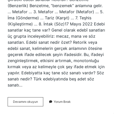
(Benzerlik) Benzetme, “benzemek” anlamına gelir.
… Metafor … 3. Metafor … Metafor (Metafor) … 5.
İma (Gönderme) … Tariz (Karşıt) … 7. Teşhis
(Kişileştirme) … 8. İntak (Söz)17 Mayıs 2022 Edebi
sanatlar kaç tane var? Genel olarak edebî sanatları
üç grupta inceleyebiliriz: mecaz, mana ve söz
sanatları. Edebi sanat nedir özet? Retorik veya
edebi sanat, kelimelerin gerçek anlamının ötesine
geçerek ifade edilecek şeyin ifadesidir. Bu, ifadeyi
zenginleştirmek, etkisini artırmak, monotonluğu
kırmak veya az kelimeyle çok şey ifade etmek için
yapılır. Edebiyatta kaç tane söz sanatı vardır? Söz
sanatı nedir? Türk edebiyatında beş adet söz
sanatı…
Siirde
Devamını okuyun
Yorum Bırak
Edebi
Sanatlar