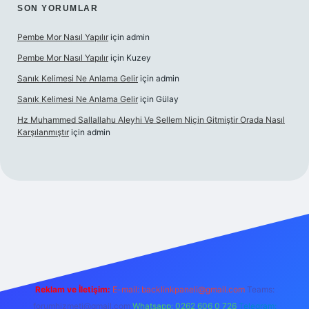
SON YORUMLAR
Pembe Mor Nasıl Yapılır
için
admin
Pembe Mor Nasıl Yapılır
için
Kuzey
Sanık Kelimesi Ne Anlama Gelir
için
admin
Sanık Kelimesi Ne Anlama Gelir
için
Gülay
Hz Muhammed Sallallahu Aleyhi Ve Sellem Niçin Gitmiştir Orada Nasıl
Karşılanmıştır
için
admin
ş
betexper.xyz
Reklam ve İletişim:
E-mail:
backlinkpaneli@gmail.com
Teams:
forumhizmeti@gmail.com
Whatsapp: 0262 606 0 726
Telegram: