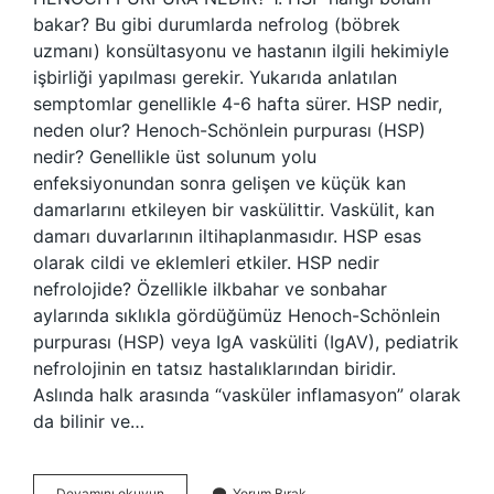
bakar? Bu gibi durumlarda nefrolog (böbrek
uzmanı) konsültasyonu ve hastanın ilgili hekimiyle
işbirliği yapılması gerekir. Yukarıda anlatılan
semptomlar genellikle 4-6 hafta sürer. HSP nedir,
neden olur? Henoch-Schönlein purpurası (HSP)
nedir? Genellikle üst solunum yolu
enfeksiyonundan sonra gelişen ve küçük kan
damarlarını etkileyen bir vaskülittir. Vaskülit, kan
damarı duvarlarının iltihaplanmasıdır. HSP esas
olarak cildi ve eklemleri etkiler. HSP nedir
nefrolojide? Özellikle ilkbahar ve sonbahar
aylarında sıklıkla gördüğümüz Henoch-Schönlein
purpurası (HSP) veya IgA vasküliti (IgAV), pediatrik
nefrolojinin en tatsız hastalıklarından biridir.
Aslında halk arasında “vasküler inflamasyon” olarak
da bilinir ve…
Hsp
Devamını okuyun
Yorum Bırak