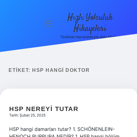
Hızlı Yolculuk
menüyü
Hikayeleri
aç
Teslimat maceralarıyla dolu bilgiler!
Anasayfa
Gizlilik
Politikası
ETIKET:
HSP HANGI DOKTOR
Yasal Uyarı
Hakkımızda
HSP NEREYI TUTAR
Tarih: Şubat 25, 2025
HSP hangi damarları tutar? 1. SCHÖNENLEIN-
HENOCH PURPURA NEDİR? 1. HSP hangi bölüm