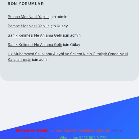
SON YORUMLAR
Pembe Mor Nasıl Yapılır
için
admin
Pembe Mor Nasıl Yapılır
için
Kuzey
Sanık Kelimesi Ne Anlama Gelir
için
admin
Sanık Kelimesi Ne Anlama Gelir
için
Gülay
Hz Muhammed Sallallahu Aleyhi Ve Sellem Niçin Gitmiştir Orada Nasıl
Karşılanmıştır
için
admin
riş
betexper.xyz
Reklam ve İletişim:
E-mail:
backlinkpaneli@gmail.com
Teams:
forumhizmeti@gmail.com
Whatsapp: 0262 606 0 726
Telegram: