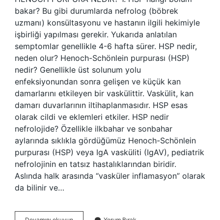
bakar? Bu gibi durumlarda nefrolog (böbrek
uzmanı) konsültasyonu ve hastanın ilgili hekimiyle
işbirliği yapılması gerekir. Yukarıda anlatılan
semptomlar genellikle 4-6 hafta sürer. HSP nedir,
neden olur? Henoch-Schönlein purpurası (HSP)
nedir? Genellikle üst solunum yolu
enfeksiyonundan sonra gelişen ve küçük kan
damarlarını etkileyen bir vaskülittir. Vaskülit, kan
damarı duvarlarının iltihaplanmasıdır. HSP esas
olarak cildi ve eklemleri etkiler. HSP nedir
nefrolojide? Özellikle ilkbahar ve sonbahar
aylarında sıklıkla gördüğümüz Henoch-Schönlein
purpurası (HSP) veya IgA vasküliti (IgAV), pediatrik
nefrolojinin en tatsız hastalıklarından biridir.
Aslında halk arasında “vasküler inflamasyon” olarak
da bilinir ve…
Hsp
Devamını okuyun
Yorum Bırak