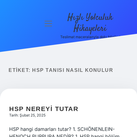
Hızlı Yolculuk
menüyü
Hikayeleri
aç
Teslimat maceralarıyla dolu bilgiler!
Anasayfa
Gizlilik
Politikası
ETIKET:
HSP TANISI NASIL KONULUR
Yasal Uyarı
Hakkımızda
HSP NEREYI TUTAR
Tarih: Şubat 25, 2025
HSP hangi damarları tutar? 1. SCHÖNENLEIN-
HENOCH PURPURA NEDİR? 1. HSP hangi bölüm