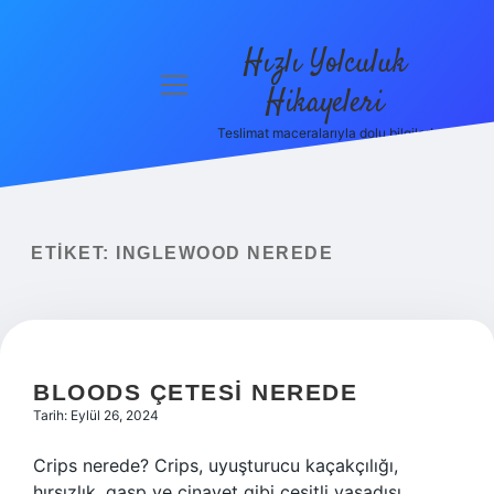
Hızlı Yolculuk
menüyü
Hikayeleri
aç
Teslimat maceralarıyla dolu bilgiler!
Anasayfa
Gizlilik
Politikası
ETIKET:
INGLEWOOD NEREDE
Yasal Uyarı
Hakkımızda
BLOODS ÇETESI NEREDE
Tarih: Eylül 26, 2024
Crips nerede? Crips, uyuşturucu kaçakçılığı,
hırsızlık, gasp ve cinayet gibi çeşitli yasadışı