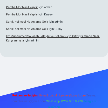
Pembe Mor Nasıl Yapılır
için
admin
Pembe Mor Nasıl Yapılır
için
Kuzey
Sanık Kelimesi Ne Anlama Gelir
için
admin
Sanık Kelimesi Ne Anlama Gelir
için
Gülay
Hz Muhammed Sallallahu Aleyhi Ve Sellem Niçin Gitmiştir Orada Nasıl
Karşılanmıştır
için
admin
ş
betexper.xyz
Reklam ve İletişim:
E-mail:
backlinkpaneli@gmail.com
Teams:
forumhizmeti@gmail.com
Whatsapp: 0262 606 0 726
Telegram:
@karabul