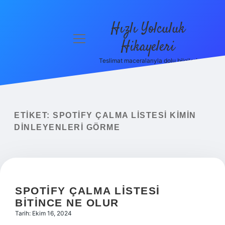
Hızlı Yolculuk
menüyü
Hikayeleri
aç
Teslimat maceralarıyla dolu bilgiler!
Anasayfa
Gizlilik
Politikası
ETIKET:
SPOTIFY ÇALMA LISTESI KIMIN
Yasal Uyarı
DINLEYENLERI GÖRME
Hakkımızda
SPOTIFY ÇALMA LISTESI
BITINCE NE OLUR
Tarih: Ekim 16, 2024