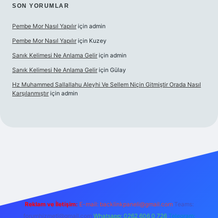
SON YORUMLAR
Pembe Mor Nasıl Yapılır
için
admin
Pembe Mor Nasıl Yapılır
için
Kuzey
Sanık Kelimesi Ne Anlama Gelir
için
admin
Sanık Kelimesi Ne Anlama Gelir
için
Gülay
Hz Muhammed Sallallahu Aleyhi Ve Sellem Niçin Gitmiştir Orada Nasıl
Karşılanmıştır
için
admin
el giriş
betexper.xyz
Reklam ve İletişim:
E-mail:
backlinkpaneli@gmail.com
Teams:
forumhizmeti@gmail.com
Whatsapp: 0262 606 0 726
Telegram: