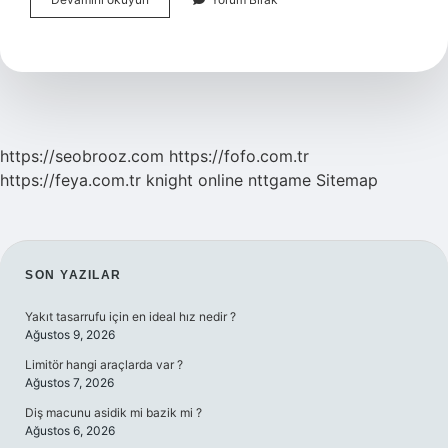
Çalma
Listesi
Bitince
Ne
Olur
https://seobrooz.com
https://fofo.com.tr
https://feya.com.tr
knight online
nttgame
Sitemap
SIDEBAR
SON YAZILAR
Yakıt tasarrufu için en ideal hız nedir ?
Ağustos 9, 2026
Limitör hangi araçlarda var ?
Ağustos 7, 2026
Diş macunu asidik mi bazik mi ?
Ağustos 6, 2026