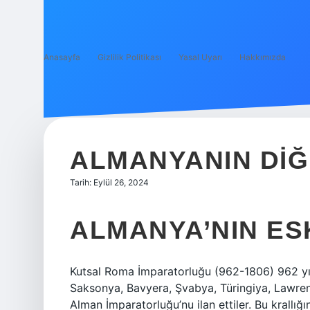
Anasayfa
Gizlilik Politikası
Yasal Uyarı
Hakkımızda
ALMANYANIN DIĞ
Tarih: Eylül 26, 2024
ALMANYA’NIN ESK
Kutsal Roma İmparatorluğu (962-1806) 962 yı
Saksonya, Bavyera, Şvabya, Türingiya, Lawrenc
Alman İmparatorluğu’nu ilan ettiler. Bu krallı