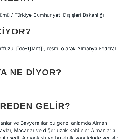
mü / Türkiye Cumhuriyeti Dışişleri Bakanlığı
ÇIYOR?
fuzu: [ˈdɔʏtʃlant]), resmî olarak Almanya Federal
A NE DIYOR?
REDEN GELIR?
lemanlar ve Bavyeralılar bu genel anlamda Alman
lavlar, Macarlar ve diğer uzak kabileler Almanlarla
nimsedi, Almanlaştı ve bu etnik yapı içinde yer aldı.