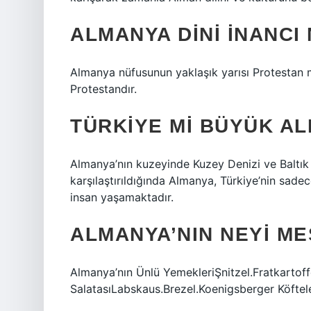
ALMANYA DINI INANCI
Almanya nüfusunun yaklaşık yarısı Protestan 
Protestandır.
TÜRKIYE MI BÜYÜK AL
Almanya’nın kuzeyinde Kuzey Denizi ve Baltık 
karşılaştırıldığında Almanya, Türkiye’nin sad
insan yaşamaktadır.
ALMANYA’NIN NEYI M
Almanya’nın Ünlü YemekleriŞnitzel.Fratkartof
SalatasıLabskaus.Brezel.Koenigsberger Köftel