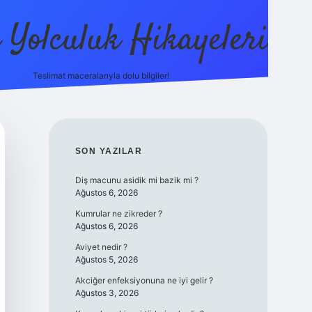
ı Yolculuk Hikayeleri
Teslimat maceralarıyla dolu bilgiler!
betci güncel giriş
betexper.xyz
SIDEBAR
SON YAZILAR
Diş macunu asidik mi bazik mi ?
Ağustos 6, 2026
Kumrular ne zikreder ?
Ağustos 6, 2026
Aviyet nedir ?
Ağustos 5, 2026
Akciğer enfeksiyonuna ne iyi gelir ?
Ağustos 3, 2026