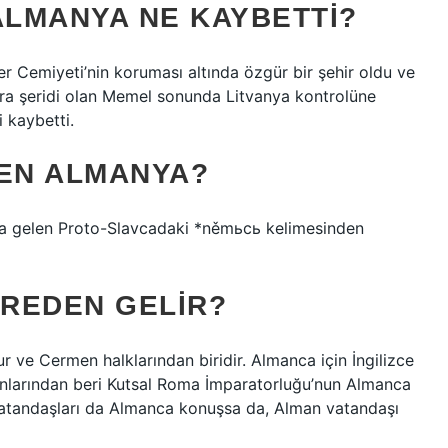
ALMANYA NE KAYBETTI?
er Cemiyeti’nin koruması altında özgür bir şehir oldu ve
ara şeridi olan Memel sonunda Litvanya kontrolüne
i kaybetti.
DEN ALMANYA?
ına gelen Proto-Slavcadaki *němьcь kelimesinden
REDEN GELIR?
r ve Cermen halklarından biridir. Almanca için İngilizce
onlarından beri Kutsal Roma İmparatorluğu’nun Almanca
 vatandaşları da Almanca konuşsa da, Alman vatandaşı