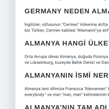
GERMANY NEDEN ALM
İngilizler, nüfusunun “Cermen” kökenine atıfta
biz Türkler, Cermen kabilesi “Allemanni”ye at
ALMANYA HANGI ÜLKE
Orta Avrupa ülkesi Almanya, doğuda Polonya v
ve Lüksemburg, kuzeyde Baltık Denizi ve Dani
ALMANYANIN ISMI NE
Almanya ismi dilimize Fransızca “Alemannen” k
everybody” ve man “man, man” kelimelerinin b
ALMANYA’NIN TAM ADI