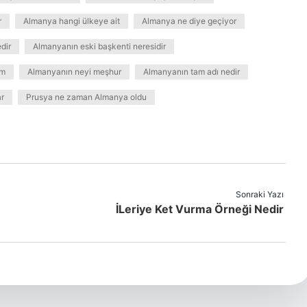
r
Almanya hangi ülkeye ait
Almanya ne diye geçiyor
dir
Almanyanın eski başkenti neresidir
im
Almanyanın neyi meşhur
Almanyanın tam adı nedir
r
Prusya ne zaman Almanya oldu
Sonraki Yazı
İLeriye Ket Vurma Örneği Nedir