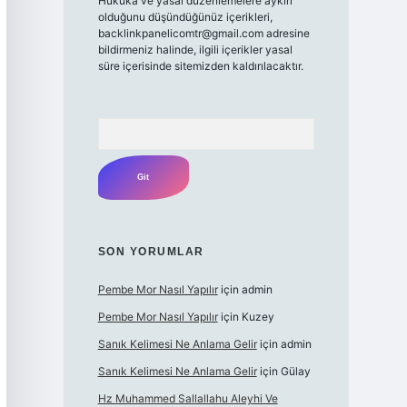
Hukuka ve yasal düzenlemelere aykırı
olduğunu düşündüğünüz içerikleri,
backlinkpanelicomtr@gmail.com
adresine
bildirmeniz halinde, ilgili içerikler yasal
süre içerisinde sitemizden kaldırılacaktır.
Arama
SON YORUMLAR
Pembe Mor Nasıl Yapılır
için
admin
Pembe Mor Nasıl Yapılır
için
Kuzey
Sanık Kelimesi Ne Anlama Gelir
için
admin
Sanık Kelimesi Ne Anlama Gelir
için
Gülay
Hz Muhammed Sallallahu Aleyhi Ve