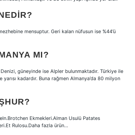
 NEDIR?
mezhebine mensuptur. Geri kalan nüfusun ise %44’ü
MANYA MI?
Denizi, güneyinde ise Alpler bulunmaktadır. Türkiye ile
ece yarısı kadardır. Buna rağmen Almanya’da 80 milyon
EŞHUR?
feln.Brotchen Ekmekleri.Alman Usulü Patates
eri.Et Rulosu.Daha fazla ürün…