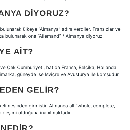
ANYA DIYORUZ?
 bulunarak ülkeye “Almanya” adını verdiler. Fransızlar ve
ıfta bulunarak ona “Allemand” / Almanya diyoruz.
YE AIT?
e Çek Cumhuriyeti, batıda Fransa, Belçika, Hollanda
marka, güneyde ise İsviçre ve Avusturya ile komşudur.
REDEN GELIR?
elimesinden girmiştir. Almanca all “whole, complete,
irleşimi olduğuna inanılmaktadır.
 NEDIR?