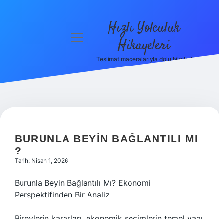
Hızlı Yolculuk
menüyü
Hikayeleri
aç
Teslimat maceralarıyla dolu bilgiler!
Anasayfa
Gizlilik
Politikası
Yasal Uyarı
BURUNLA BEYIN BAĞLANTILI MI
Hakkımızda
?
Tarih: Nisan 1, 2026
Burunla Beyin Bağlantılı Mı? Ekonomi
Perspektifinden Bir Analiz
Bireylerin kararları, ekonomik seçimlerin temel yapı