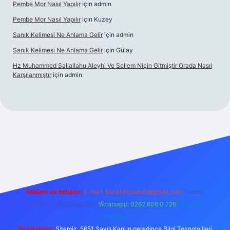
Pembe Mor Nasıl Yapılır
için
admin
Pembe Mor Nasıl Yapılır
için
Kuzey
Sanık Kelimesi Ne Anlama Gelir
için
admin
Sanık Kelimesi Ne Anlama Gelir
için
Gülay
Hz Muhammed Sallallahu Aleyhi Ve Sellem Niçin Gitmiştir Orada Nasıl
Karşılanmıştır
için
admin
yz
Reklam ve İletişim:
E-mail:
backlinkpaneli@gmail.com
Teams:
forumhizmeti@gmail.com
Whatsapp: 0262 606 0 726
Telegram:
@karabul
Yasal Uyarı:
Sitemiz, 5651 Sayılı Kanun gereğince Bilgi Teknolojileri