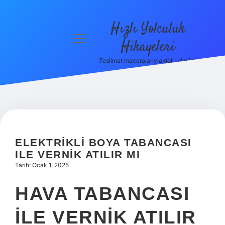
Hızlı Yolculuk
menüyü
Hikayeleri
aç
Teslimat maceralarıyla dolu bilgiler!
Anasayfa
Gizlilik
Politikası
Yasal Uyarı
ELEKTRIKLI BOYA TABANCASI
Hakkımızda
ILE VERNIK ATILIR MI
Tarih: Ocak 1, 2025
HAVA TABANCASI
ILE VERNIK ATILIR