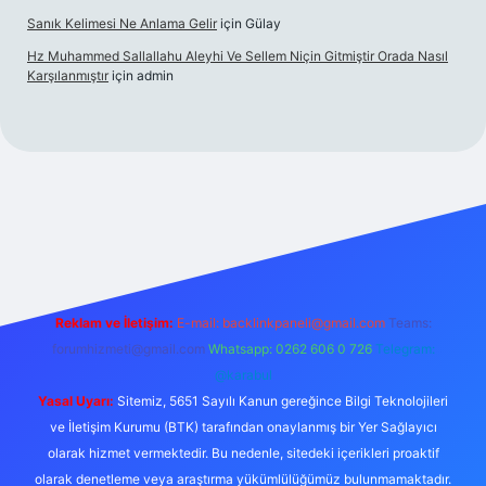
Sanık Kelimesi Ne Anlama Gelir
için
Gülay
Hz Muhammed Sallallahu Aleyhi Ve Sellem Niçin Gitmiştir Orada Nasıl
Karşılanmıştır
için
admin
z
Reklam ve İletişim:
E-mail:
backlinkpaneli@gmail.com
Teams:
forumhizmeti@gmail.com
Whatsapp: 0262 606 0 726
Telegram:
@karabul
Yasal Uyarı:
Sitemiz, 5651 Sayılı Kanun gereğince Bilgi Teknolojileri
ve İletişim Kurumu (BTK) tarafından onaylanmış bir Yer Sağlayıcı
olarak hizmet vermektedir. Bu nedenle, sitedeki içerikleri proaktif
olarak denetleme veya araştırma yükümlülüğümüz bulunmamaktadır.