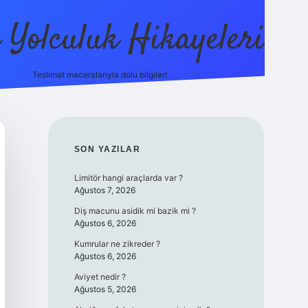
ı Yolculuk Hikayeleri
Teslimat maceralarıyla dolu bilgiler!
betci güncel giriş
betexper.xyz
SIDEBAR
SON YAZILAR
Limitör hangi araçlarda var ?
Ağustos 7, 2026
Diş macunu asidik mi bazik mi ?
Ağustos 6, 2026
Kumrular ne zikreder ?
Ağustos 6, 2026
Aviyet nedir ?
Ağustos 5, 2026