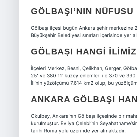
GÖLBAŞI’NIN NÜFUSU 
Gölbaşı ilçesi bugün Ankara şehir merkezine 
Büyükşehir Belediyesi sınırları içerisinde yer a
GÖLBAŞI HANGI ILIMI
İlçeleri Merkez, Besni, Çelikhan, Gerger, Gölba
25′ ve 380 11′ kuzey enlemleri ile 370 ve 39
İli’nin yüzölçümü 7.614 km2 olup, bu yüzölçü
ANKARA GÖLBAŞI HAN
Okulbey, Ankara’nın Gölbaşı ilçesinde bir maha
kurulmuştur. Evliya Çelebi’nin Seyahatname’sin
tarihi Roma yolu üzerinde yer almaktadır.