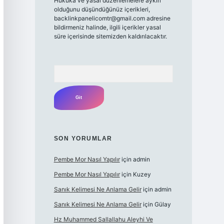
Hukuka ve yasal düzenlemelere aykırı
olduğunu düşündüğünüz içerikleri,
backlinkpanelicomtr@gmail.com
adresine
bildirmeniz halinde, ilgili içerikler yasal
süre içerisinde sitemizden kaldırılacaktır.
Arama
SON YORUMLAR
Pembe Mor Nasıl Yapılır
için
admin
Pembe Mor Nasıl Yapılır
için
Kuzey
Sanık Kelimesi Ne Anlama Gelir
için
admin
Sanık Kelimesi Ne Anlama Gelir
için
Gülay
Hz Muhammed Sallallahu Aleyhi Ve