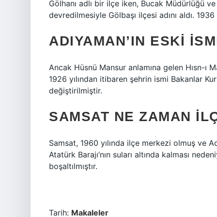
Gölhanı adlı bir ilçe iken, Bucak Müdürlüğü 
devredilmesiyle Gölbaşı ilçesi adını aldı. 193
ADIYAMAN’IN ESKI ISM
Ancak Hüsnü Mansur anlamına gelen Hısn-ı Mans
1926 yılından itibaren şehrin ismi Bakanlar K
değiştirilmiştir.
SAMSAT NE ZAMAN IL
Samsat, 1960 yılında ilçe merkezi olmuş ve Adı
Atatürk Barajı’nın suları altında kalması nede
boşaltılmıştır.
Tarih:
Makaleler