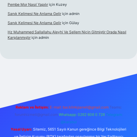
Pembe Mor Nasıl Yapılır
için
Kuzey
Sanık Kelimesi Ne Anlama Gelir
için
admin
Sanık Kelimesi Ne Anlama Gelir
için
Gülay
Hz Muhammed Sallallahu Aleyhi Ve Sellem Niçin Gitmiştir Orada Nasıl
Karşılanmıştır
için
admin
xyz
Reklam ve İletişim:
E-mail:
backlinkpaneli@gmail.com
Teams:
forumhizmeti@gmail.com
Whatsapp: 0262 606 0 726
Telegram:
@karabul
Yasal Uyarı:
Sitemiz, 5651 Sayılı Kanun gereğince Bilgi Teknolojileri
ve İletişim Kurumu (BTK) tarafından onaylanmış bir Yer Sağlayıcı