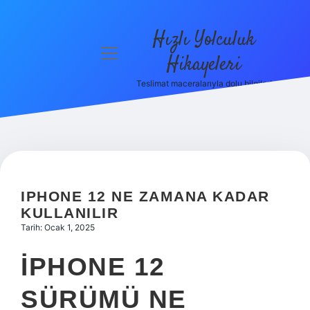
Hızlı Yolculuk
menüyü
Hikayeleri
aç
Teslimat maceralarıyla dolu bilgiler!
Anasayfa
Gizlilik
Politikası
Yasal Uyarı
IPHONE 12 NE ZAMANA KADAR
Hakkımızda
KULLANILIR
Tarih: Ocak 1, 2025
IPHONE 12
SÜRÜMÜ NE