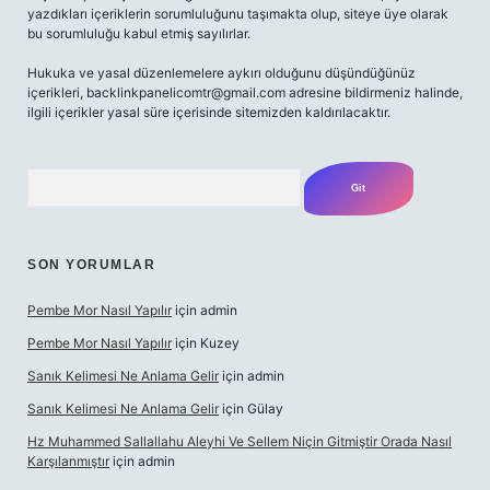
yazdıkları içeriklerin sorumluluğunu taşımakta olup, siteye üye olarak
bu sorumluluğu kabul etmiş sayılırlar.
Hukuka ve yasal düzenlemelere aykırı olduğunu düşündüğünüz
içerikleri,
backlinkpanelicomtr@gmail.com
adresine bildirmeniz halinde,
ilgili içerikler yasal süre içerisinde sitemizden kaldırılacaktır.
Arama
SON YORUMLAR
Pembe Mor Nasıl Yapılır
için
admin
Pembe Mor Nasıl Yapılır
için
Kuzey
Sanık Kelimesi Ne Anlama Gelir
için
admin
Sanık Kelimesi Ne Anlama Gelir
için
Gülay
Hz Muhammed Sallallahu Aleyhi Ve Sellem Niçin Gitmiştir Orada Nasıl
Karşılanmıştır
için
admin