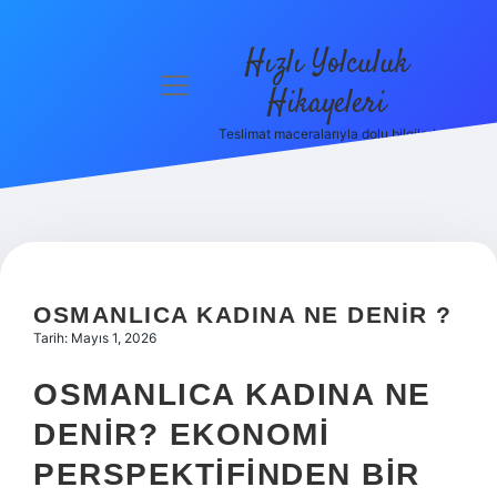
Hızlı Yolculuk
menüyü
Hikayeleri
aç
Teslimat maceralarıyla dolu bilgiler!
Anasayfa
Gizlilik
Politikası
Yasal Uyarı
OSMANLICA KADINA NE DENIR ?
Hakkımızda
Tarih: Mayıs 1, 2026
OSMANLICA KADINA NE
DENIR? EKONOMI
PERSPEKTIFINDEN BIR