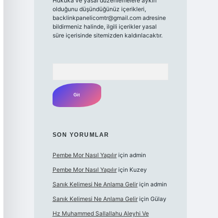
Hukuka ve yasal düzenlemelere aykırı
olduğunu düşündüğünüz içerikleri,
backlinkpanelicomtr@gmail.com
adresine
bildirmeniz halinde, ilgili içerikler yasal
süre içerisinde sitemizden kaldırılacaktır.
Arama
SON YORUMLAR
Pembe Mor Nasıl Yapılır
için
admin
Pembe Mor Nasıl Yapılır
için
Kuzey
Sanık Kelimesi Ne Anlama Gelir
için
admin
Sanık Kelimesi Ne Anlama Gelir
için
Gülay
Hz Muhammed Sallallahu Aleyhi Ve