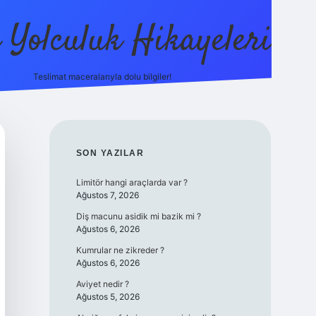
ı Yolculuk Hikayeleri
Teslimat maceralarıyla dolu bilgiler!
betci güncel giriş
betexper.xyz
SIDEBAR
SON YAZILAR
Limitör hangi araçlarda var ?
Ağustos 7, 2026
Diş macunu asidik mi bazik mi ?
Ağustos 6, 2026
Kumrular ne zikreder ?
Ağustos 6, 2026
Aviyet nedir ?
Ağustos 5, 2026