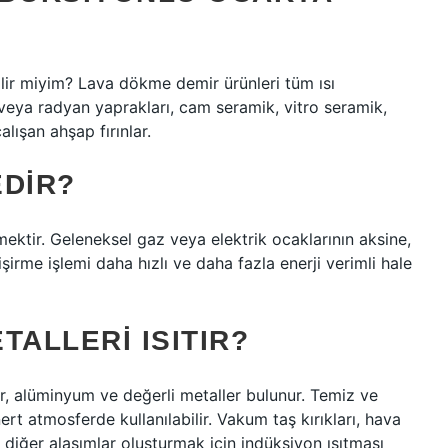
lir miyim? Lava dökme demir ürünleri tüm ısı
tı veya radyan yaprakları, cam seramik, vitro seramik,
lışan ahşap fırınlar.
EDIR?
emektir. Geleneksel gaz veya elektrik ocaklarının aksine,
işirme işlemi daha hızlı ve daha fazla enerji verimli hale
TALLERI ISITIR?
kır, alüminyum ve değerli metaller bulunur. Temiz ve
t atmosferde kullanılabilir. Vakum taş kırıkları, hava
e diğer alaşımlar oluşturmak için indüksiyon ısıtması