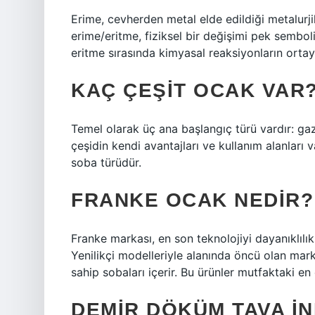
Erime, cevherden metal elde edildiği metalurj
erime/eritme, fiziksel bir değişimi pek sembol
eritme sırasında kimyasal reaksiyonların ortay
KAÇ ÇEŞIT OCAK VAR
Temel olarak üç ana başlangıç ​​türü vardır: ga
çeşidin kendi avantajları ve kullanım alanları va
soba türüdür.
FRANKE OCAK NEDIR?
Franke markası, en son teknolojiyi dayanıklılıkl
Yenilikçi modelleriyle alanında öncü olan mark
sahip sobaları içerir. Bu ürünler mutfaktaki en
DEMIR DÖKÜM TAVA I