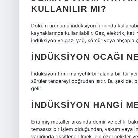
KULLANILIR MI?
Döküm ürünümü indüksiyon fırınında kullanabi
kaynaklarında kullanılabilir. Gaz, elektrik, ka
indüksiyon ve gaz, yağ, kömür veya ahşapla ça
İNDÜKSIYON OCAĞI N
İndüksiyon fırını manyetik bir alanla bir tür y
sürüler tencereyi doğrudan ısıtır. Bu şekilde, p
gelir.
İNDÜKSIYON HANGI ME
Eritilmiş metaller arasında demir ve çelik, ba
temassız bir işlem olduğundan, vakum veya iner
varlığında oksitlenebilmek için özel çelikler v