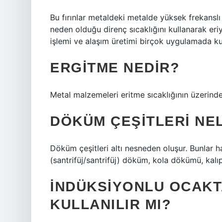
Bu fırınlar metaldeki metalde yüksek frekanslı
neden olduğu direnç sıcaklığını kullanarak eriy
işlemi ve alaşım üretimi birçok uygulamada kull
ERGITME NEDIR?
Metal malzemeleri eritme sıcaklığının üzerindek
DÖKÜM ÇEŞITLERI NE
Döküm çeşitleri altı nesneden oluşur. Bunlar 
(santrifüj/santrifüj) döküm, kola dökümü, kal
İNDÜKSIYONLU OCAK
KULLANILIR MI?