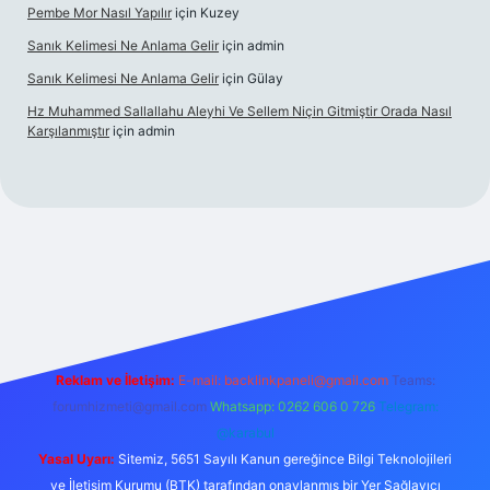
Pembe Mor Nasıl Yapılır
için
Kuzey
Sanık Kelimesi Ne Anlama Gelir
için
admin
Sanık Kelimesi Ne Anlama Gelir
için
Gülay
Hz Muhammed Sallallahu Aleyhi Ve Sellem Niçin Gitmiştir Orada Nasıl
Karşılanmıştır
için
admin
iş
betexper.xyz
Reklam ve İletişim:
E-mail:
backlinkpaneli@gmail.com
Teams:
forumhizmeti@gmail.com
Whatsapp: 0262 606 0 726
Telegram:
@karabul
Yasal Uyarı:
Sitemiz, 5651 Sayılı Kanun gereğince Bilgi Teknolojileri
ve İletişim Kurumu (BTK) tarafından onaylanmış bir Yer Sağlayıcı