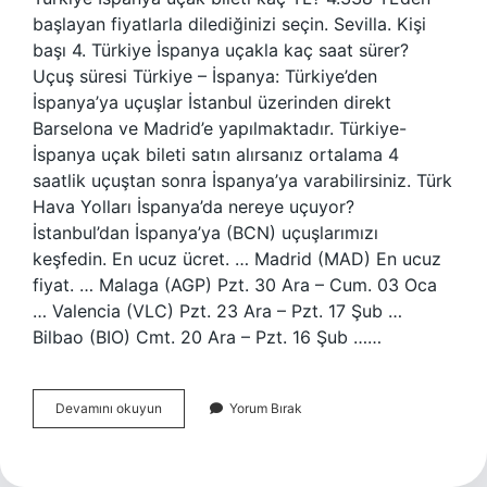
başlayan fiyatlarla dilediğinizi seçin. Sevilla. Kişi
başı 4. Türkiye İspanya uçakla kaç saat sürer?
Uçuş süresi Türkiye – İspanya: Türkiye’den
İspanya’ya uçuşlar İstanbul üzerinden direkt
Barselona ve Madrid’e yapılmaktadır. Türkiye-
İspanya uçak bileti satın alırsanız ortalama 4
saatlik uçuştan sonra İspanya’ya varabilirsiniz. Türk
Hava Yolları İspanya’da nereye uçuyor?
İstanbul’dan İspanya’ya (BCN) uçuşlarımızı
keşfedin. En ucuz ücret. … Madrid (MAD) En ucuz
fiyat. … Malaga (AGP) Pzt. 30 Ara – Cum. 03 Oca
… Valencia (VLC) Pzt. 23 Ara – Pzt. 17 Şub …
Bilbao (BIO) Cmt. 20 Ara – Pzt. 16 Şub ……
İSpanyaya
Devamını okuyun
Yorum Bırak
Gitmek
Kaç
Para