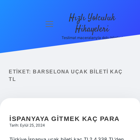
Hızlı Yolculuk
menüyü
Hikayeleri
aç
Teslimat maceralarıyla dolu bilgiler!
Anasayfa
Gizlilik
Politikası
ETIKET:
BARSELONA UÇAK BILETI KAÇ
Yasal Uyarı
TL
Hakkımızda
İSPANYAYA GITMEK KAÇ PARA
Tarih: Eylül 25, 2024
Türkiye İspanya uçak bileti kaç TL? 4.338 TL’den