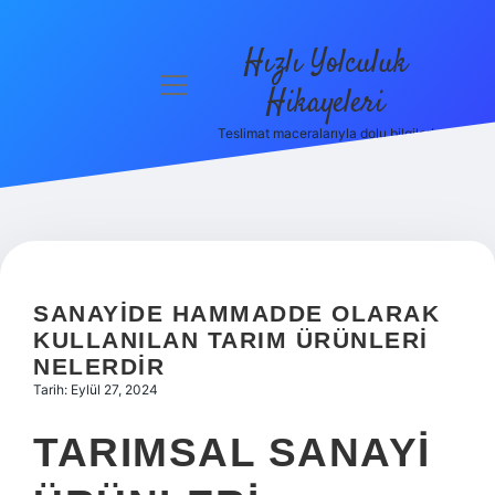
Hızlı Yolculuk
menüyü
Hikayeleri
aç
Teslimat maceralarıyla dolu bilgiler!
Anasayfa
Gizlilik
Politikası
Yasal Uyarı
SANAYIDE HAMMADDE OLARAK
Hakkımızda
KULLANILAN TARIM ÜRÜNLERI
NELERDIR
Tarih: Eylül 27, 2024
TARIMSAL SANAYI