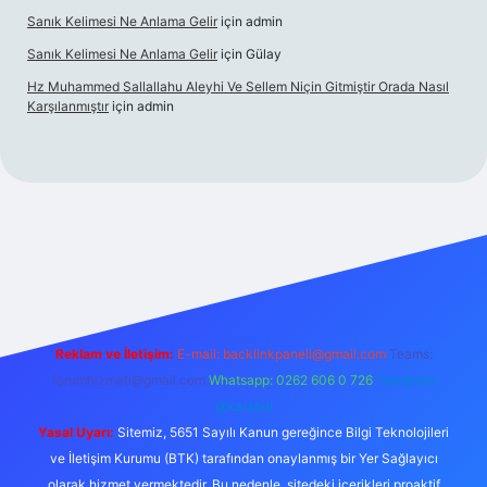
Sanık Kelimesi Ne Anlama Gelir
için
admin
Sanık Kelimesi Ne Anlama Gelir
için
Gülay
Hz Muhammed Sallallahu Aleyhi Ve Sellem Niçin Gitmiştir Orada Nasıl
Karşılanmıştır
için
admin
yz
Reklam ve İletişim:
E-mail:
backlinkpaneli@gmail.com
Teams:
forumhizmeti@gmail.com
Whatsapp: 0262 606 0 726
Telegram:
@karabul
Yasal Uyarı:
Sitemiz, 5651 Sayılı Kanun gereğince Bilgi Teknolojileri
ve İletişim Kurumu (BTK) tarafından onaylanmış bir Yer Sağlayıcı
olarak hizmet vermektedir. Bu nedenle, sitedeki içerikleri proaktif