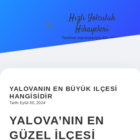
Hızlı Yolculuk
menüyü
Hikayeleri
aç
Teslimat maceralarıyla dolu bilgiler!
Anasayfa
Gizlilik
Politikası
Yasal Uyarı
YALOVANIN EN BÜYÜK ILÇESI
Hakkımızda
HANGISIDIR
Tarih: Eylül 30, 2024
YALOVA’NIN EN
GÜZEL ILÇESI