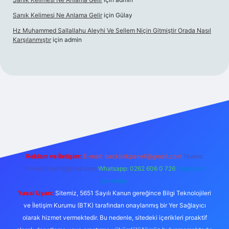
Sanık Kelimesi Ne Anlama Gelir
için
Gülay
Hz Muhammed Sallallahu Aleyhi Ve Sellem Niçin Gitmiştir Orada Nasıl
Karşılanmıştır
için
admin
xyz
Reklam ve İletişim:
E-mail:
backlinkpaneli@gmail.com
Teams:
forumhizmeti@gmail.com
Whatsapp: 0262 606 0 726
Telegram:
@karabul
Yasal Uyarı:
Sitemiz, 5651 Sayılı Kanun gereğince Bilgi Teknolojileri
ve İletişim Kurumu (BTK) tarafından onaylanmış bir Yer Sağlayıcı
olarak hizmet vermektedir. Bu nedenle, sitedeki içerikleri proaktif