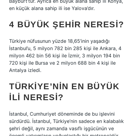
Bayburt’tur. Ayrıca en büyük alana sahip ili Konya,
en küçük alana sahip ili ise Yalova’dır.
4 BÜYÜK ŞEHIR NERESI?
Türkiye nüfusunun yüzde 18,65’inin yaşadığı
İstanbul’u, 5 milyon 782 bin 285 kişi ile Ankara, 4
milyon 462 bin 56 kişi ile İzmir, 3 milyon 194 bin
720 kişi ile Bursa ve 2 milyon 688 bin 4 kişi ile
Antalya izledi.
TÜRKIYE’NIN EN BÜYÜK
ILI NERESI?
İstanbul, Cumhuriyet döneminde de bu işlevini
sürdürdü. İstanbul, Türkiye’nin sadece en kalabalık
şehri değil, aynı zamanda vasıflı işgücünün ve
önemli yatırımların yoğunlaştığı bir metropoldür.