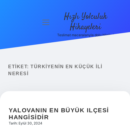
Hızlı Yolculuk
menüyü
Hikayeleri
aç
Teslimat maceralarıyla dolu bilgiler!
Anasayfa
Gizlilik
Politikası
ETIKET:
TÜRKIYENIN EN KÜÇÜK ILI
Yasal Uyarı
NERESI
Hakkımızda
YALOVANIN EN BÜYÜK ILÇESI
HANGISIDIR
Tarih: Eylül 30, 2024