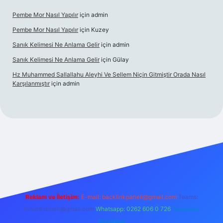
Pembe Mor Nasıl Yapılır
için
admin
Pembe Mor Nasıl Yapılır
için
Kuzey
Sanık Kelimesi Ne Anlama Gelir
için
admin
Sanık Kelimesi Ne Anlama Gelir
için
Gülay
Hz Muhammed Sallallahu Aleyhi Ve Sellem Niçin Gitmiştir Orada Nasıl
Karşılanmıştır
için
admin
iş
betexper.xyz
Reklam ve İletişim:
E-mail:
backlinkpaneli@gmail.com
Teams:
forumhizmeti@gmail.com
Whatsapp: 0262 606 0 726
Telegram:
@karabul