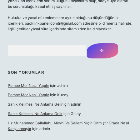
yazdıkları içeriklerin sorumluluğunu taşımakta olup, siteye üye olarak
bu sorumluluğu kabul etmiş sayılırlar.
Hukuka ve yasal düzenlemelere aykırı olduğunu düşündüğünüz
içerikleri,
backlinkpanelicomtr@gmail.com
adresine bildirmeniz halinde,
ilgili içerikler yasal süre içerisinde sitemizden kaldırılacaktır.
Arama
SON YORUMLAR
Pembe Mor Nasıl Yapılır
için
admin
Pembe Mor Nasıl Yapılır
için
Kuzey
Sanık Kelimesi Ne Anlama Gelir
için
admin
Sanık Kelimesi Ne Anlama Gelir
için
Gülay
Hz Muhammed Sallallahu Aleyhi Ve Sellem Niçin Gitmiştir Orada Nasıl
Karşılanmıştır
için
admin