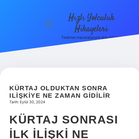
Hızlı Yolculuk
menüyü
Hikayeleri
aç
Teslimat maceralarıyla dolu bilgiler!
Anasayfa
Gizlilik
Politikası
Yasal Uyarı
KÜRTAJ OLDUKTAN SONRA
Hakkımızda
ILIŞKIYE NE ZAMAN GIDILIR
Tarih: Eylül 30, 2024
KÜRTAJ SONRASI
ILK ILIŞKI NE