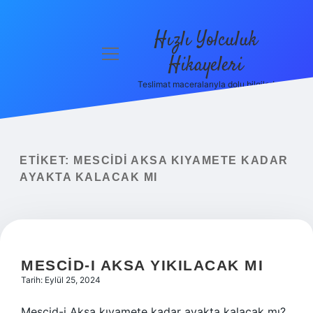
Hızlı Yolculuk
menüyü
Hikayeleri
aç
Teslimat maceralarıyla dolu bilgiler!
Anasayfa
Gizlilik
Politikası
ETIKET:
MESCIDI AKSA KIYAMETE KADAR
Yasal Uyarı
AYAKTA KALACAK MI
Hakkımızda
MESCID-I AKSA YIKILACAK MI
Tarih: Eylül 25, 2024
Mescid-i Aksa kıyamete kadar ayakta kalacak mı?