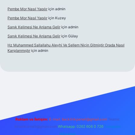
Pembe Mor Nasıl Yapılır
için
admin
Pembe Mor Nasıl Yapılır
için
Kuzey
Sanık Kelimesi Ne Anlama Gelir
için
admin
Sanık Kelimesi Ne Anlama Gelir
için
Gülay
Hz Muhammed Sallallahu Aleyhi Ve Sellem Niçin Gitmiştir Orada Nasıl
Karşılanmıştır
için
admin
iş
betexper.xyz
Reklam ve İletişim:
E-mail:
backlinkpaneli@gmail.com
Teams:
forumhizmeti@gmail.com
Whatsapp: 0262 606 0 726
Telegram:
@karabul