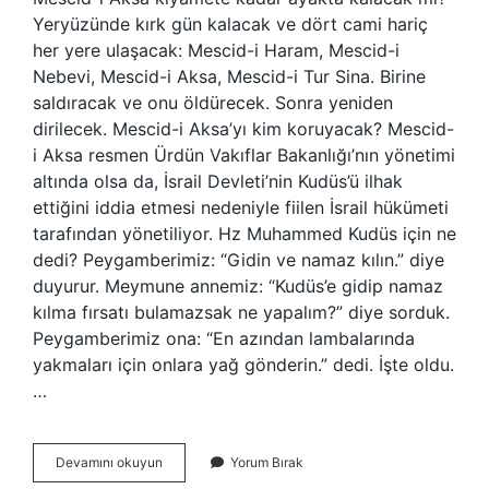
Yeryüzünde kırk gün kalacak ve dört cami hariç
her yere ulaşacak: Mescid-i Haram, Mescid-i
Nebevi, Mescid-i Aksa, Mescid-i Tur Sina. Birine
saldıracak ve onu öldürecek. Sonra yeniden
dirilecek. Mescid-i Aksa’yı kim koruyacak? Mescid-
i Aksa resmen Ürdün Vakıflar Bakanlığı’nın yönetimi
altında olsa da, İsrail Devleti’nin Kudüs’ü ilhak
ettiğini iddia etmesi nedeniyle fiilen İsrail hükümeti
tarafından yönetiliyor. Hz Muhammed Kudüs için ne
dedi? Peygamberimiz: “Gidin ve namaz kılın.” diye
duyurur. Meymune annemiz: “Kudüs’e gidip namaz
kılma fırsatı bulamazsak ne yapalım?” diye sorduk.
Peygamberimiz ona: “En azından lambalarında
yakmaları için onlara yağ gönderin.” dedi. İşte oldu.
…
Mescid-
Devamını okuyun
Yorum Bırak
I