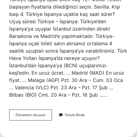
başlayan fiyatlarla dilediğinizi seçin. Sevilla. Kişi
başı 4. Türkiye İspanya uçakla kaç saat sürer?
Uçuş süresi Türkiye – İspanya: Türkiye’den
İspanya’ya uçuşlar İstanbul üzerinden direkt
Barselona ve Madrid’e yapılmaktadır. Türkiye-
İspanya uçak bileti satın alırsanız ortalama 4
saatlik uçuştan sonra İspanya’ya varabilirsiniz. Türk
Hava Yolları İspanya’da nereye uçuyor?
İstanbul’dan İspanya’ya (BCN) uçuşlarımızı
keşfedin. En ucuz ücret. … Madrid (MAD) En ucuz
fiyat. … Malaga (AGP) Pzt. 30 Ara – Cum. 03 Oca
… Valencia (VLC) Pzt. 23 Ara – Pzt. 17 Şub …
Bilbao (BIO) Cmt. 20 Ara – Pzt. 16 Şub ……
İSpanyaya
Devamını okuyun
Yorum Bırak
Gitmek
Kaç
Para