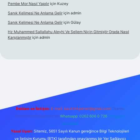
Pembe Mor Nasıl Yapılır
için
Kuzey
Sanık Kelimesi Ne Anlama Gelir
için
admin
Sanık Kelimesi Ne Anlama Gelir
için
Gülay
Hz Muhammed Sallallahu Aleyhi Ve Sellem Niçin Gitmiştir Orada Nasıl
Karşılanmıştır
için
admin
iş
betexper.xyz
Reklam ve İletişim:
E-mail:
backlinkpaneli@gmail.com
Teams:
forumhizmeti@gmail.com
Whatsapp: 0262 606 0 726
Telegram:
@karabul
Yasal Uyarı:
Sitemiz, 5651 Sayılı Kanun gereğince Bilgi Teknolojileri
ve İletişim Kurumu (BTK) tarafından onaylanmış bir Yer Sağlayıcı