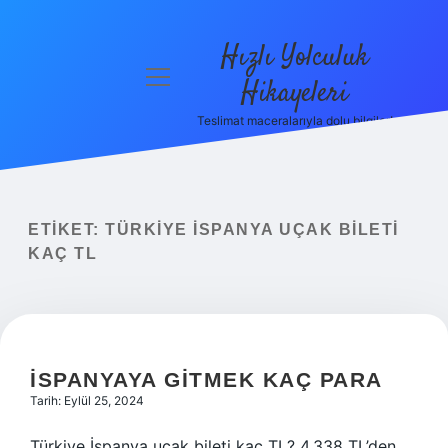
Hızlı Yolculuk
menüyü
Hikayeleri
aç
Teslimat maceralarıyla dolu bilgiler!
Anasayfa
Gizlilik
Politikası
ETIKET:
TÜRKIYE İSPANYA UÇAK BILETI
Yasal Uyarı
KAÇ TL
Hakkımızda
İSPANYAYA GITMEK KAÇ PARA
Tarih: Eylül 25, 2024
Türkiye İspanya uçak bileti kaç TL? 4.338 TL’den