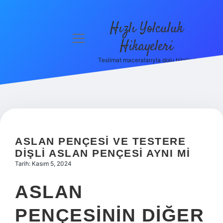
Hızlı Yolculuk
menüyü
Hikayeleri
aç
Teslimat maceralarıyla dolu bilgiler!
Anasayfa
Gizlilik
Politikası
Yasal Uyarı
ASLAN PENÇESI VE TESTERE
Hakkımızda
DIŞLI ASLAN PENÇESI AYNI MI
Tarih: Kasım 5, 2024
ASLAN
PENÇESININ DIĞER