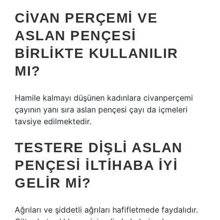
CIVAN PERÇEMI VE
ASLAN PENÇESI
BIRLIKTE KULLANILIR
MI?
Hamile kalmayı düşünen kadınlara civanperçemi
çayının yanı sıra aslan pençesi çayı da içmeleri
tavsiye edilmektedir.
TESTERE DIŞLI ASLAN
PENÇESI ILTIHABA IYI
GELIR MI?
Ağrıları ve şiddetli ağrıları hafifletmede faydalıdır.