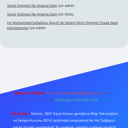
Sanık Kelimesi Ne Anlama Gelir
için
admin
Sanık Kelimesi Ne Anlama Gelir
için
Gülay
Hz Muhammed Sallallahu Aleyhi Ve Sellem Niçin Gitmiştir Orada Nasıl
Karşılanmıştır
için
admin
z
Reklam ve İletişim:
E-mail:
backlinkpaneli@gmail.com
Teams:
forumhizmeti@gmail.com
Whatsapp: 0262 606 0 726
Telegram:
@karabul
Yasal Uyarı:
Sitemiz, 5651 Sayılı Kanun gereğince Bilgi Teknolojileri
ve İletişim Kurumu (BTK) tarafından onaylanmış bir Yer Sağlayıcı
olarak hizmet vermektedir. Bu nedenle, sitedeki içerikleri proaktif