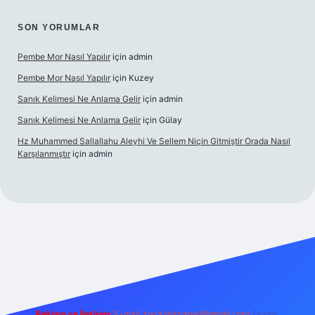
SON YORUMLAR
Pembe Mor Nasıl Yapılır
için
admin
Pembe Mor Nasıl Yapılır
için
Kuzey
Sanık Kelimesi Ne Anlama Gelir
için
admin
Sanık Kelimesi Ne Anlama Gelir
için
Gülay
Hz Muhammed Sallallahu Aleyhi Ve Sellem Niçin Gitmiştir Orada Nasıl
Karşılanmıştır
için
admin
z
Reklam ve İletişim:
E-mail:
backlinkpaneli@gmail.com
Teams: