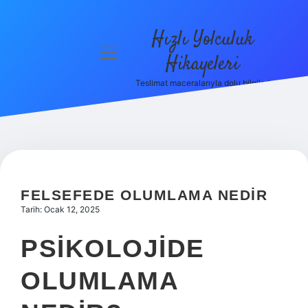
Hızlı Yolculuk
menüyü
Hikayeleri
aç
Teslimat maceralarıyla dolu bilgiler!
Anasayfa
Gizlilik
Politikası
Yasal Uyarı
FELSEFEDE OLUMLAMA NEDIR
Hakkımızda
Tarih: Ocak 12, 2025
PSIKOLOJIDE
OLUMLAMA