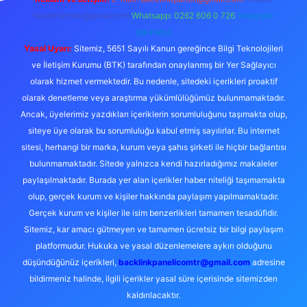
forumhizmeti@gmail.com
Whatsapp: 0262 606 0 726
Telegram:
@karabul
Yasal Uyarı:
Sitemiz, 5651 Sayılı Kanun gereğince Bilgi Teknolojileri
ve İletişim Kurumu (BTK) tarafından onaylanmış bir Yer Sağlayıcı
olarak hizmet vermektedir. Bu nedenle, sitedeki içerikleri proaktif
olarak denetleme veya araştırma yükümlülüğümüz bulunmamaktadır.
Ancak, üyelerimiz yazdıkları içeriklerin sorumluluğunu taşımakta olup,
siteye üye olarak bu sorumluluğu kabul etmiş sayılırlar. Bu internet
sitesi, herhangi bir marka, kurum veya şahıs şirketi ile hiçbir bağlantısı
bulunmamaktadır. Sitede yalnızca kendi hazırladığımız makaleler
paylaşılmaktadır. Burada yer alan içerikler haber niteliği taşımamakta
olup, gerçek kurum ve kişiler hakkında paylaşım yapılmamaktadır.
Gerçek kurum ve kişiler ile isim benzerlikleri tamamen tesadüfidir.
Sitemiz, kar amacı gütmeyen ve tamamen ücretsiz bir bilgi paylaşım
platformudur. Hukuka ve yasal düzenlemelere aykırı olduğunu
düşündüğünüz içerikleri,
backlinkpanelicomtr@gmail.com
adresine
bildirmeniz halinde, ilgili içerikler yasal süre içerisinde sitemizden
kaldırılacaktır.