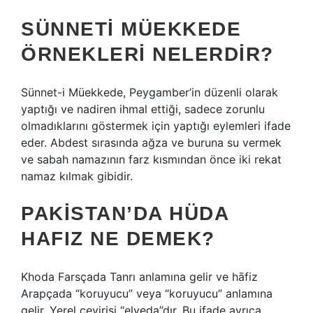
SÜNNETI MÜEKKEDE
ÖRNEKLERI NELERDIR?
Sünnet-i Müekkede, Peygamber’in düzenli olarak
yaptığı ve nadiren ihmal ettiği, sadece zorunlu
olmadıklarını göstermek için yaptığı eylemleri ifade
eder. Abdest sırasında ağza ve buruna su vermek
ve sabah namazının farz kısmından önce iki rekat
namaz kılmak gibidir.
PAKISTAN’DA HÜDA
HAFIZ NE DEMEK?
Khoda Farsçada Tanrı anlamına gelir ve hāfiz
Arapçada “koruyucu” veya “koruyucu” anlamına
gelir. Yerel çevirisi “elveda”dır. Bu ifade ayrıca