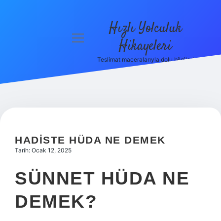
Hızlı Yolculuk
menüyü
Hikayeleri
aç
Teslimat maceralarıyla dolu bilgiler!
Anasayfa
Gizlilik
Politikası
Yasal Uyarı
HADISTE HÜDA NE DEMEK
Hakkımızda
Tarih: Ocak 12, 2025
SÜNNET HÜDA NE
DEMEK?