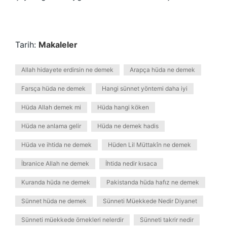
Tarih:
Makaleler
Allah hidayete erdirsin ne demek
Arapça hüda ne demek
Farsça hüda ne demek
Hangi sünnet yöntemi daha iyi
Hüda Allah demek mi
Hüda hangi köken
Hüda ne anlama gelir
Hüda ne demek hadis
Hüda ve ihtida ne demek
Hüden Lil Müttakîn ne demek
İbranice Allah ne demek
İhtida nedir kısaca
Kuranda hüda ne demek
Pakistanda hüda hafız ne demek
Sünnet hüda ne demek
Sünneti Müekkede Nedir Diyanet
Sünneti müekkede örnekleri nelerdir
Sünneti takrir nedir