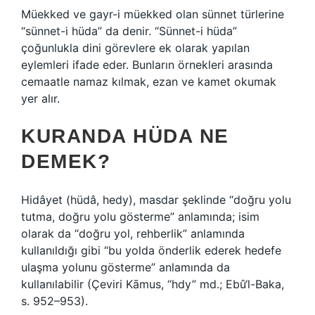
Müekked ve gayr-i müekked olan sünnet türlerine
“sünnet-i hüda” da denir. “Sünnet-i hüda”
çoğunlukla dini görevlere ek olarak yapılan
eylemleri ifade eder. Bunların örnekleri arasında
cemaatle namaz kılmak, ezan ve kamet okumak
yer alır.
KURANDA HÜDA NE
DEMEK?
Hidâyet (hüdâ, hedy), masdar şeklinde “doğru yolu
tutma, doğru yolu gösterme” anlamında; isim
olarak da “doğru yol, rehberlik” anlamında
kullanıldığı gibi “bu yolda önderlik ederek hedefe
ulaşma yolunu gösterme” anlamında da
kullanılabilir (Çeviri Kāmus, “hdy” md.; Ebû‘l-Baka,
s. 952–953).