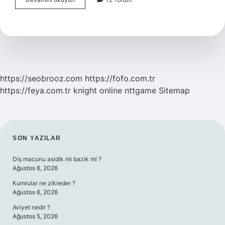
Doğan
Bebek
Bakım
Ürünleri
Nelerdir
https://seobrooz.com
https://fofo.com.tr
https://feya.com.tr
knight online
nttgame
Sitemap
SIDEBAR
SON YAZILAR
Diş macunu asidik mi bazik mi ?
Ağustos 6, 2026
Kumrular ne zikreder ?
Ağustos 6, 2026
Aviyet nedir ?
Ağustos 5, 2026