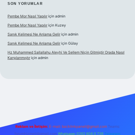
SON YORUMLAR
Pembe Mor Nasıl Yapılır
için
admin
Pembe Mor Nasıl Yapılır
için
Kuzey
Sanık Kelimesi Ne Anlama Gelir
için
admin
Sanık Kelimesi Ne Anlama Gelir
için
Gülay
Hz Muhammed Sallallahu Aleyhi Ve Sellem Niçin Gitmiştir Orada Nasıl
Karşılanmıştır
için
admin
iş
betexper.xyz
Reklam ve İletişim:
E-mail:
backlinkpaneli@gmail.com
Teams:
forumhizmeti@gmail.com
Whatsapp: 0262 606 0 726
Telegram: