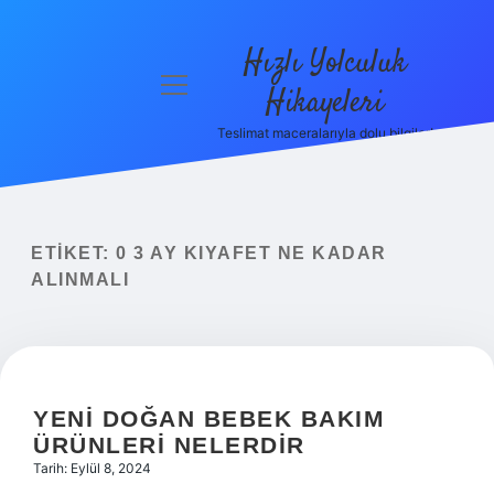
Hızlı Yolculuk
menüyü
Hikayeleri
aç
Teslimat maceralarıyla dolu bilgiler!
Anasayfa
Gizlilik
Politikası
ETIKET:
0 3 AY KIYAFET NE KADAR
Yasal Uyarı
ALINMALI
Hakkımızda
YENI DOĞAN BEBEK BAKIM
ÜRÜNLERI NELERDIR
Tarih: Eylül 8, 2024