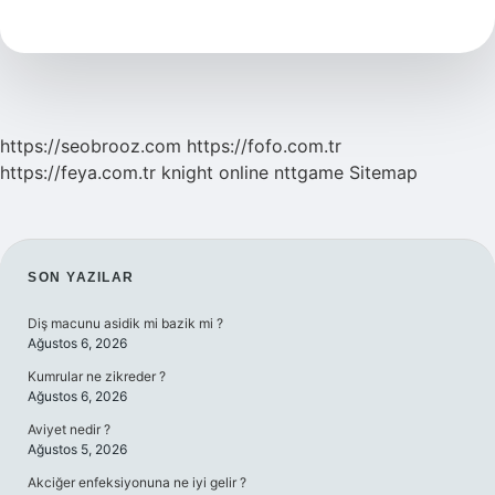
Bebek
Gelişimi
Için
Neler
Yapılmalı
https://seobrooz.com
https://fofo.com.tr
https://feya.com.tr
knight online
nttgame
Sitemap
SIDEBAR
SON YAZILAR
Diş macunu asidik mi bazik mi ?
Ağustos 6, 2026
Kumrular ne zikreder ?
Ağustos 6, 2026
Aviyet nedir ?
Ağustos 5, 2026
Akciğer enfeksiyonuna ne iyi gelir ?