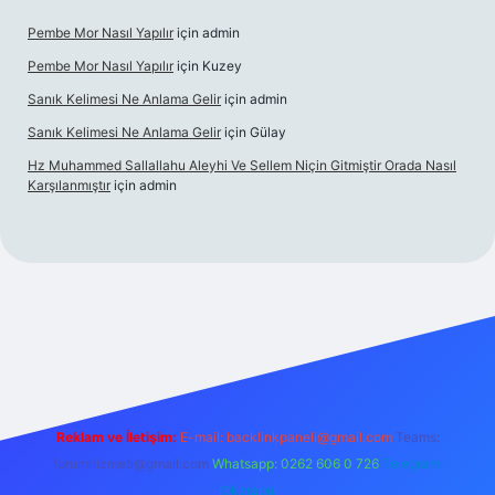
Pembe Mor Nasıl Yapılır
için
admin
Pembe Mor Nasıl Yapılır
için
Kuzey
Sanık Kelimesi Ne Anlama Gelir
için
admin
Sanık Kelimesi Ne Anlama Gelir
için
Gülay
Hz Muhammed Sallallahu Aleyhi Ve Sellem Niçin Gitmiştir Orada Nasıl
Karşılanmıştır
için
admin
iş
betexper.xyz
Reklam ve İletişim:
E-mail:
backlinkpaneli@gmail.com
Teams:
forumhizmeti@gmail.com
Whatsapp: 0262 606 0 726
Telegram:
@karabul