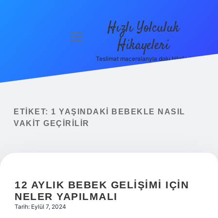
Hızlı Yolculuk
menüyü
Hikayeleri
aç
Teslimat maceralarıyla dolu bilgiler!
Anasayfa
Gizlilik
Politikası
ETIKET:
1 YAŞINDAKI BEBEKLE NASIL
Yasal Uyarı
VAKIT GEÇIRILIR
Hakkımızda
12 AYLIK BEBEK GELIŞIMI IÇIN
NELER YAPILMALI
Tarih: Eylül 7, 2024