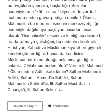
bu övgülerin yanı sıra, başlattığı reformlar
nedeniyle ona “kâfir sultan” diyenler de vardı. 2
mahmuta neden gavur padişah denildi? Ölmez,
Mahmud’un bu modernleşmenin merkeziyetçiliği
nedeniyle dağılmaya başlayan unsurları, esas
olarak “Osmanlıcılık” ekseni ve kimliği içerisinde bir
arada tutmaya çalıştığını; bu nedenle de sık sık
Hıristiyan, Yahudi ve Müslüman kıyafetleri giyerek
kendini gösterdiğini, bunun da kendisinin
Müslüman bir özne olduğu anlamına geldiğini
anlatır… 2 Mahmud neden öldü? Verem II. Mahmud
/ Ölüm nedeni Adli lakabı kimin? Sultan Mehmed’in
Adlî’si, Sultan I. Ahmed’in Bahtî’si, Sultan I.
Mahmud’un Sebkatî’si, III. Sultan Mustafa’nın
Cihangir’i, III. Sultan Selim’in…
Neden
Devamını okuyun
Yorum Bırak
Gavur