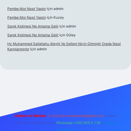
Pembe Mor Nasıl Yapılır
için
admin
Pembe Mor Nasıl Yapılır
için
Kuzey
Sanık Kelimesi Ne Anlama Gelir
için
admin
Sanık Kelimesi Ne Anlama Gelir
için
Gülay
Hz Muhammed Sallallahu Aleyhi Ve Sellem Niçin Gitmiştir Orada Nasıl
Karşılanmıştır
için
admin
iş
betexper.xyz
Reklam ve İletişim:
E-mail:
backlinkpaneli@gmail.com
Teams:
forumhizmeti@gmail.com
Whatsapp: 0262 606 0 726
Telegram:
@karabul