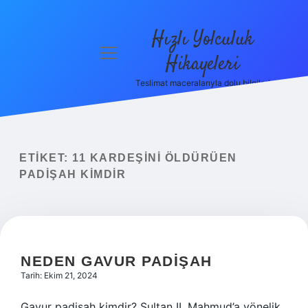
Hızlı Yolculuk
menüyü
Hikayeleri
aç
Teslimat maceralarıyla dolu bilgiler!
Anasayfa
Gizlilik
Politikası
ETIKET:
11 KARDEŞINI ÖLDÜRÜEN
Yasal Uyarı
PADIŞAH KIMDIR
Hakkımızda
NEDEN GAVUR PADIŞAH
Tarih: Ekim 21, 2024
Gavur padişah kimdir? Sultan II. Mahmud’a yönelik