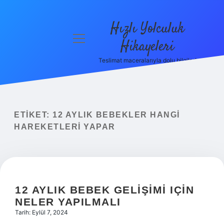
Hızlı Yolculuk
menüyü
Hikayeleri
aç
Teslimat maceralarıyla dolu bilgiler!
Anasayfa
Gizlilik
Politikası
ETIKET:
12 AYLIK BEBEKLER HANGI
Yasal Uyarı
HAREKETLERI YAPAR
Hakkımızda
12 AYLIK BEBEK GELIŞIMI IÇIN
NELER YAPILMALI
Tarih: Eylül 7, 2024