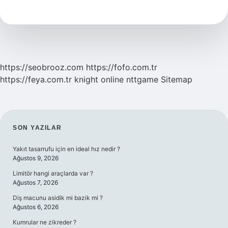
Bebek
Gelişimi
Için
Neler
Yapılmalı
https://seobrooz.com
https://fofo.com.tr
https://feya.com.tr
knight online
nttgame
Sitemap
SIDEBAR
SON YAZILAR
Yakıt tasarrufu için en ideal hız nedir ?
Ağustos 9, 2026
Limitör hangi araçlarda var ?
Ağustos 7, 2026
Diş macunu asidik mi bazik mi ?
Ağustos 6, 2026
Kumrular ne zikreder ?