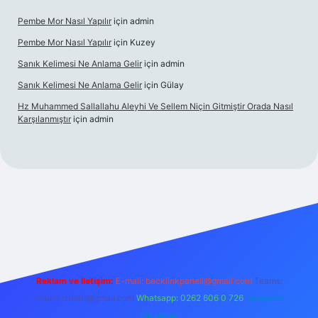
Pembe Mor Nasıl Yapılır
için
admin
Pembe Mor Nasıl Yapılır
için
Kuzey
Sanık Kelimesi Ne Anlama Gelir
için
admin
Sanık Kelimesi Ne Anlama Gelir
için
Gülay
Hz Muhammed Sallallahu Aleyhi Ve Sellem Niçin Gitmiştir Orada Nasıl
Karşılanmıştır
için
admin
iş
betexper.xyz
Reklam ve İletişim:
E-mail:
backlinkpaneli@gmail.com
Teams:
forumhizmeti@gmail.com
Whatsapp: 0262 606 0 726
Telegram:
@karabul