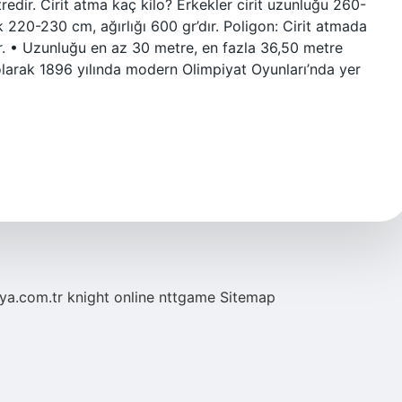
edir. Cirit atma kaç kilo? Erkekler cirit uzunluğu 260-
k 220-230 cm, ağırlığı 600 gr’dır. Poligon: Cirit atmada
ir. • Uzunluğu en az 30 metre, en fazla 36,50 metre
 olarak 1896 yılında modern Olimpiyat Oyunları’nda yer
eya.com.tr
knight online
nttgame
Sitemap