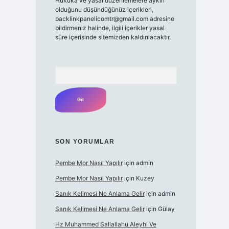
Hukuka ve yasal düzenlemelere aykırı
olduğunu düşündüğünüz içerikleri,
backlinkpanelicomtr@gmail.com
adresine
bildirmeniz halinde, ilgili içerikler yasal
süre içerisinde sitemizden kaldırılacaktır.
Arama
SON YORUMLAR
Pembe Mor Nasıl Yapılır
için
admin
Pembe Mor Nasıl Yapılır
için
Kuzey
Sanık Kelimesi Ne Anlama Gelir
için
admin
Sanık Kelimesi Ne Anlama Gelir
için
Gülay
Hz Muhammed Sallallahu Aleyhi Ve