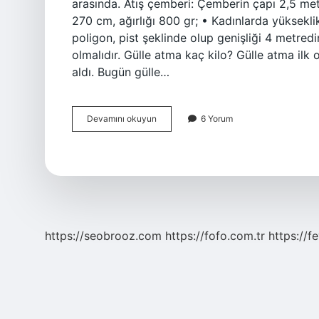
arasında. Atış çemberi: Çemberin çapı 2,5 metr
270 cm, ağırlığı 800 gr; • Kadınlarda yüksekli
poligon, pist şeklinde olup genişliği 4 metred
olmalıdır. Gülle atma kaç kilo? Gülle atma ilk
aldı. Bugün gülle…
Disk
Devamını okuyun
6 Yorum
Kaç
Kilo
https://seobrooz.com
https://fofo.com.tr
https://f