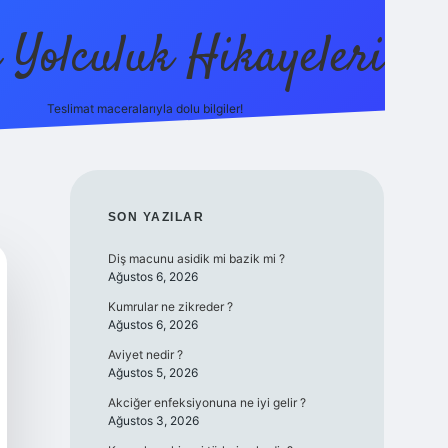
ı Yolculuk Hikayeleri
Teslimat maceralarıyla dolu bilgiler!
betci güncel giriş
betexp
SIDEBAR
SON YAZILAR
Diş macunu asidik mi bazik mi ?
Ağustos 6, 2026
Kumrular ne zikreder ?
Ağustos 6, 2026
Aviyet nedir ?
Ağustos 5, 2026
Akciğer enfeksiyonuna ne iyi gelir ?
Ağustos 3, 2026