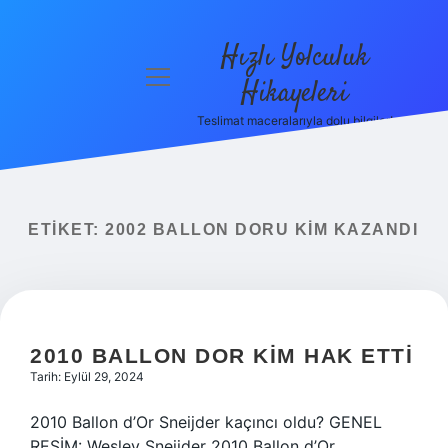
Hızlı Yolculuk
menüyü
Hikayeleri
aç
Teslimat maceralarıyla dolu bilgiler!
Anasayfa
Gizlilik
Politikası
ETIKET:
2002 BALLON DORU KIM KAZANDI
Yasal Uyarı
Hakkımızda
2010 BALLON DOR KIM HAK ETTI
Tarih: Eylül 29, 2024
2010 Ballon d’Or Sneijder kaçıncı oldu? GENEL
RESİM: Wesley Sneijder 2010 Ballon d’Or