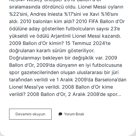
sıralamasında dördüncü oldu. Lionel Messi oyların
%22’sini, Andres Iniesta %17’sini ve Xavi %16’sını
aldı. 2010 balonları kim aldı? 2010 FIFA Ballon d’Or
ödülüne aday gösterilen futbolcuların sayısı 23’e
yükseldi ve ödülü Arjantinli Lionel Messi kazandı.
2009 Ballon d’Or kimin? 15 Temmuz 2024’te
doğrulanan kararlı sürüm gösteriliyor.
Doğrulanmayı bekleyen bir değişiklik var. 2009
Ballon d’Or, 2009’da dünyanın en iyi futbolcusuna
spor gazetecilerinden oluşan uluslararası bir jüri
tarafından verildi ve 1 Aralık 2009’da Barselona’dan
Lionel Messi’ye verildi. 2008 Ballon d’Or kime
verildi? 2008 Ballon d’Or, 2 Aralık 2008’de spor…
2010
Devamını okuyun
Yorum Bırak
Ballon
Dor
Kim
Hak