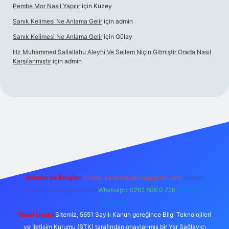
Pembe Mor Nasıl Yapılır
için
Kuzey
Sanık Kelimesi Ne Anlama Gelir
için
admin
Sanık Kelimesi Ne Anlama Gelir
için
Gülay
Hz Muhammed Sallallahu Aleyhi Ve Sellem Niçin Gitmiştir Orada Nasıl
Karşılanmıştır
için
admin
iş
betexper.xyz
Reklam ve İletişim:
E-mail:
backlinkpaneli@gmail.com
Teams:
forumhizmeti@gmail.com
Whatsapp: 0262 606 0 726
Telegram:
@karabul
Yasal Uyarı:
Sitemiz, 5651 Sayılı Kanun gereğince Bilgi Teknolojileri
ve İletişim Kurumu (BTK) tarafından onaylanmış bir Yer Sağlayıcı