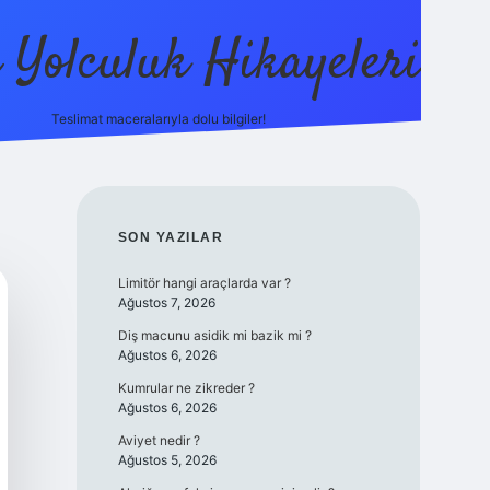
ı Yolculuk Hikayeleri
Teslimat maceralarıyla dolu bilgiler!
betci güncel giriş
betexp
SIDEBAR
SON YAZILAR
Limitör hangi araçlarda var ?
Ağustos 7, 2026
Diş macunu asidik mi bazik mi ?
Ağustos 6, 2026
Kumrular ne zikreder ?
Ağustos 6, 2026
Aviyet nedir ?
Ağustos 5, 2026