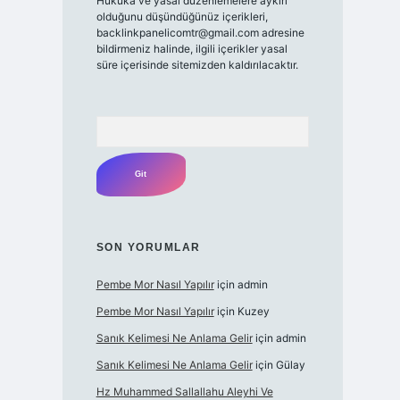
Hukuka ve yasal düzenlemelere aykırı
olduğunu düşündüğünüz içerikleri,
backlinkpanelicomtr@gmail.com
adresine
bildirmeniz halinde, ilgili içerikler yasal
süre içerisinde sitemizden kaldırılacaktır.
Arama
SON YORUMLAR
Pembe Mor Nasıl Yapılır
için
admin
Pembe Mor Nasıl Yapılır
için
Kuzey
Sanık Kelimesi Ne Anlama Gelir
için
admin
Sanık Kelimesi Ne Anlama Gelir
için
Gülay
Hz Muhammed Sallallahu Aleyhi Ve