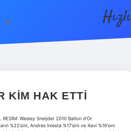
Hızl
 KIM HAK ETTI
L RESİM: Wesley Sneijder 2010 Ballon d’Or
rın %22’sini, Andres Iniesta %17’sini ve Xavi %16’sını