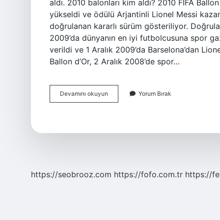
aldı. 2010 balonları kim aldı? 2010 FIFA Ballon
yükseldi ve ödülü Arjantinli Lionel Messi kaz
doğrulanan kararlı sürüm gösteriliyor. Doğrula
2009’da dünyanın en iyi futbolcusuna spor gaze
verildi ve 1 Aralık 2009’da Barselona’dan Lion
Ballon d’Or, 2 Aralık 2008’de spor…
2010
Devamını okuyun
Yorum Bırak
Ballon
Dor
Kim
Hak
Etti
https://seobrooz.com
https://fofo.com.tr
https://f