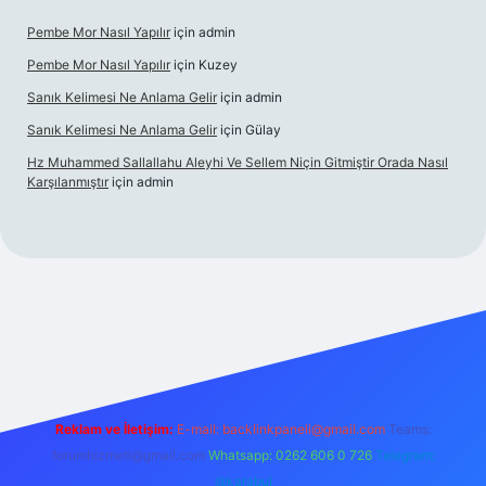
Pembe Mor Nasıl Yapılır
için
admin
Pembe Mor Nasıl Yapılır
için
Kuzey
Sanık Kelimesi Ne Anlama Gelir
için
admin
Sanık Kelimesi Ne Anlama Gelir
için
Gülay
Hz Muhammed Sallallahu Aleyhi Ve Sellem Niçin Gitmiştir Orada Nasıl
Karşılanmıştır
için
admin
iş
betexper.xyz
Reklam ve İletişim:
E-mail:
backlinkpaneli@gmail.com
Teams:
forumhizmeti@gmail.com
Whatsapp: 0262 606 0 726
Telegram:
@karabul