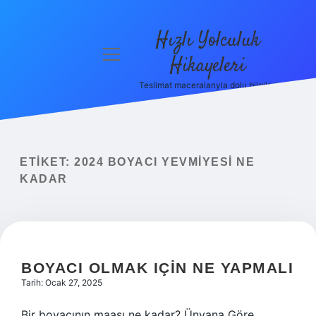
Hızlı Yolculuk
menüyü
Hikayeleri
aç
Teslimat maceralarıyla dolu bilgiler!
Anasayfa
Gizlilik
Politikası
ETIKET:
2024 BOYACI YEVMIYESI NE
Yasal Uyarı
KADAR
Hakkımızda
BOYACI OLMAK IÇIN NE YAPMALI
Tarih: Ocak 27, 2025
Bir boyacının maaşı ne kadar? Ünvana Göre