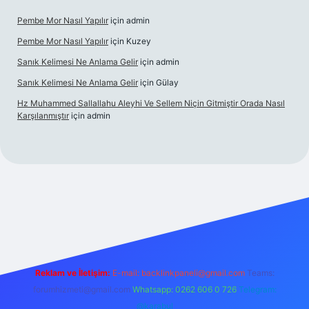
Pembe Mor Nasıl Yapılır
için
admin
Pembe Mor Nasıl Yapılır
için
Kuzey
Sanık Kelimesi Ne Anlama Gelir
için
admin
Sanık Kelimesi Ne Anlama Gelir
için
Gülay
Hz Muhammed Sallallahu Aleyhi Ve Sellem Niçin Gitmiştir Orada Nasıl
Karşılanmıştır
için
admin
iş
betexper.xyz
Reklam ve İletişim:
E-mail:
backlinkpaneli@gmail.com
Teams:
forumhizmeti@gmail.com
Whatsapp: 0262 606 0 726
Telegram:
@karabul