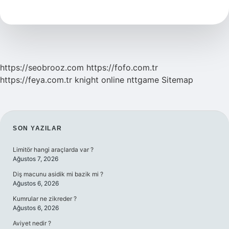
Için
Kaç
Jant
Bisiklet
Gerekir
https://seobrooz.com
https://fofo.com.tr
https://feya.com.tr
knight online
nttgame
Sitemap
SIDEBAR
SON YAZILAR
Limitör hangi araçlarda var ?
Ağustos 7, 2026
Diş macunu asidik mi bazik mi ?
Ağustos 6, 2026
Kumrular ne zikreder ?
Ağustos 6, 2026
Aviyet nedir ?