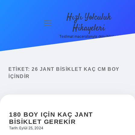
Hızlı Yolculuk
menüyü
Hikayeleri
aç
Teslimat maceralarıyla dolu bilgiler!
Anasayfa
Gizlilik
Politikası
ETIKET:
26 JANT BISIKLET KAÇ CM BOY
Yasal Uyarı
IÇINDIR
Hakkımızda
180 BOY IÇIN KAÇ JANT
BISIKLET GEREKIR
Tarih: Eylül 25, 2024