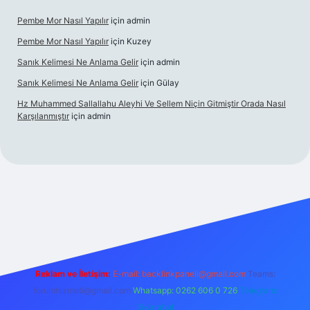
Pembe Mor Nasıl Yapılır
için
admin
Pembe Mor Nasıl Yapılır
için
Kuzey
Sanık Kelimesi Ne Anlama Gelir
için
admin
Sanık Kelimesi Ne Anlama Gelir
için
Gülay
Hz Muhammed Sallallahu Aleyhi Ve Sellem Niçin Gitmiştir Orada Nasıl
Karşılanmıştır
için
admin
riş
betexper.xyz
Reklam ve İletişim:
E-mail:
backlinkpaneli@gmail.com
Teams:
forumhizmeti@gmail.com
Whatsapp: 0262 606 0 726
Telegram:
@karabul