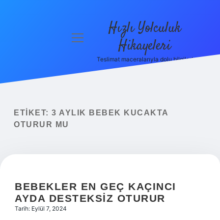
Hızlı Yolculuk
menüyü
Hikayeleri
aç
Teslimat maceralarıyla dolu bilgiler!
Anasayfa
Gizlilik
Politikası
ETIKET:
3 AYLIK BEBEK KUCAKTA
Yasal Uyarı
OTURUR MU
Hakkımızda
BEBEKLER EN GEÇ KAÇINCI
AYDA DESTEKSIZ OTURUR
Tarih: Eylül 7, 2024