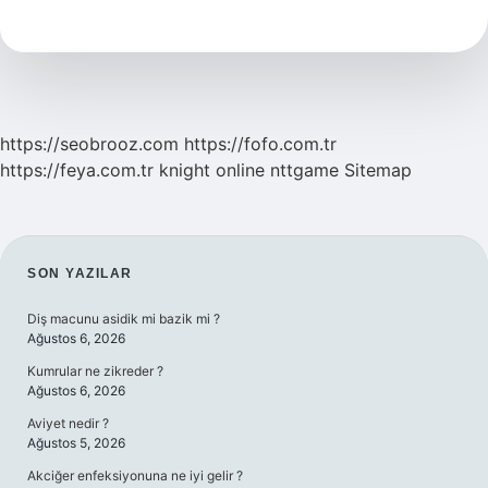
Geç
Kaçıncı
Ayda
Desteksiz
Oturur
https://seobrooz.com
https://fofo.com.tr
https://feya.com.tr
knight online
nttgame
Sitemap
SIDEBAR
SON YAZILAR
Diş macunu asidik mi bazik mi ?
Ağustos 6, 2026
Kumrular ne zikreder ?
Ağustos 6, 2026
Aviyet nedir ?
Ağustos 5, 2026
Akciğer enfeksiyonuna ne iyi gelir ?