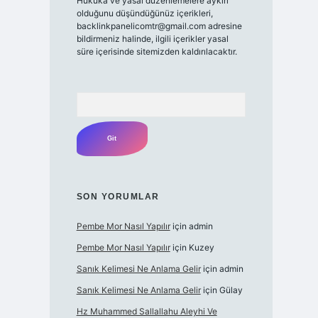
Hukuka ve yasal düzenlemelere aykırı
olduğunu düşündüğünüz içerikleri,
backlinkpanelicomtr@gmail.com
adresine
bildirmeniz halinde, ilgili içerikler yasal
süre içerisinde sitemizden kaldırılacaktır.
Arama
SON YORUMLAR
Pembe Mor Nasıl Yapılır
için
admin
Pembe Mor Nasıl Yapılır
için
Kuzey
Sanık Kelimesi Ne Anlama Gelir
için
admin
Sanık Kelimesi Ne Anlama Gelir
için
Gülay
Hz Muhammed Sallallahu Aleyhi Ve