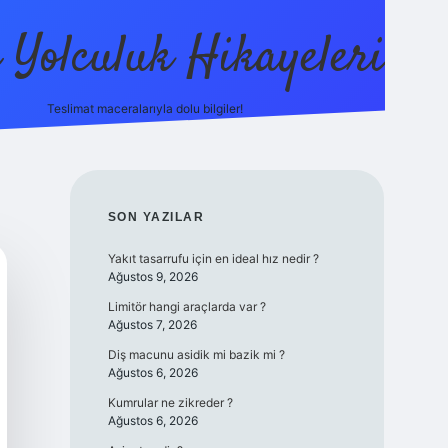
ı Yolculuk Hikayeleri
Teslimat maceralarıyla dolu bilgiler!
betci güncel giriş
betexp
SIDEBAR
SON YAZILAR
Yakıt tasarrufu için en ideal hız nedir ?
Ağustos 9, 2026
Limitör hangi araçlarda var ?
Ağustos 7, 2026
Diş macunu asidik mi bazik mi ?
Ağustos 6, 2026
Kumrular ne zikreder ?
Ağustos 6, 2026