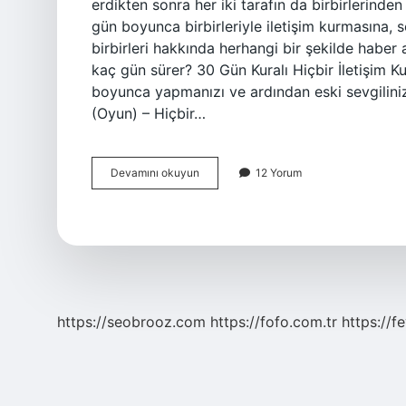
erdikten sonra her iki tarafın da birbirlerinden
gün boyunca birbirleriyle iletişim kurmasına, 
birbirleri hakkında herhangi bir şekilde haber a
kaç gün sürer? 30 Gün Kuralı Hiçbir İletişim Ku
boyunca yapmanızı ve ardından eski sevgilinizle
(Oyun) – Hiçbir…
Ilişkide
Devamını okuyun
12 Yorum
30
Gün
Kuralı
Nedir
https://seobrooz.com
https://fofo.com.tr
https://f