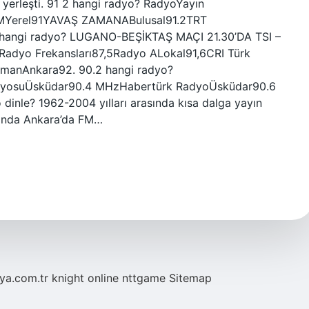
a yerleşti. 91 2 hangi radyo? RadyoYayın
MYerel91YAVAŞ ZAMANABulusal91.2TRT
ş hangi radyo? LUGANO-BEŞİKTAŞ MAÇI 21.30’DA TSI –
 Radyo Frekansları87,5Radyo ALokal91,6CRI Türk
zmanAnkara92. 90.2 hangi radyo?
adyosuÜsküdar90.4 MHzHabertürk RadyoÜsküdar90.6
nle? 1962-2004 yılları arasında kısa dalga yayın
lında Ankara’da FM…
eya.com.tr
knight online
nttgame
Sitemap