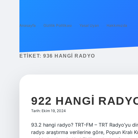
Anasayfa
Gizlilik Politikası
Yasal Uyarı
Hakkımızda
ETIKET:
936 HANGI RADYO
922 HANGI RADY
Tarih: Ekim 19, 2024
93.2 hangi radyo? TRT-FM – TRT Radyo’yu din
radyo araştırma verilerine göre, Popun Kralı 