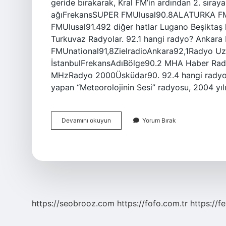
geride bırakarak, Kral FM’in ardından 2. sıray
ağıFrekansSUPER FMUlusal90.8ALATURKA F
FMUlusal91.492 diğer hatlar Lugano Beşikta
Turkuvaz Radyolar. 92.1 hangi radyo? Ankara
FMUnational91,8ZielradioAnkara92,1Radyo U
İstanbulFrekansAdıBölge90.2 MHA Haber R
MHzRadyo 2000Üsküdar90. 92.4 hangi radyo di
yapan “Meteorolojinin Sesi” radyosu, 2004 yı
922
Devamını okuyun
Yorum Bırak
Hangi
Radyo
https://seobrooz.com
https://fofo.com.tr
https://f