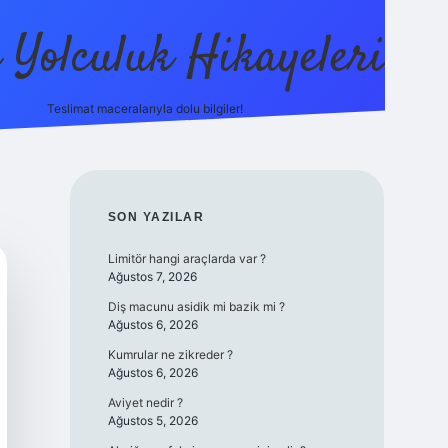
ı Yolculuk Hikayeleri
Teslimat maceralarıyla dolu bilgiler!
betci güncel giriş
betexpe
SIDEBAR
SON YAZILAR
Limitör hangi araçlarda var ?
Ağustos 7, 2026
Diş macunu asidik mi bazik mi ?
Ağustos 6, 2026
Kumrular ne zikreder ?
Ağustos 6, 2026
Aviyet nedir ?
Ağustos 5, 2026