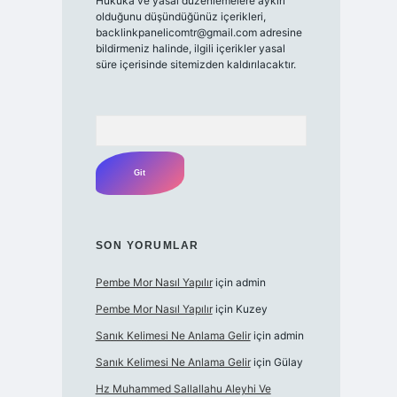
Hukuka ve yasal düzenlemelere aykırı
olduğunu düşündüğünüz içerikleri,
backlinkpanelicomtr@gmail.com
adresine
bildirmeniz halinde, ilgili içerikler yasal
süre içerisinde sitemizden kaldırılacaktır.
Arama
SON YORUMLAR
Pembe Mor Nasıl Yapılır
için
admin
Pembe Mor Nasıl Yapılır
için
Kuzey
Sanık Kelimesi Ne Anlama Gelir
için
admin
Sanık Kelimesi Ne Anlama Gelir
için
Gülay
Hz Muhammed Sallallahu Aleyhi Ve