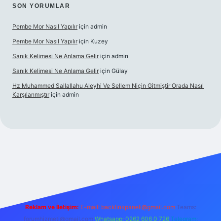
SON YORUMLAR
Pembe Mor Nasıl Yapılır
için
admin
Pembe Mor Nasıl Yapılır
için
Kuzey
Sanık Kelimesi Ne Anlama Gelir
için
admin
Sanık Kelimesi Ne Anlama Gelir
için
Gülay
Hz Muhammed Sallallahu Aleyhi Ve Sellem Niçin Gitmiştir Orada Nasıl
Karşılanmıştır
için
admin
üncel giriş
betexper.xyz
Reklam ve İletişim:
E-mail:
backlinkpaneli@gmail.com
Teams:
forumhizmeti@gmail.com
Whatsapp: 0262 606 0 726
Telegram: