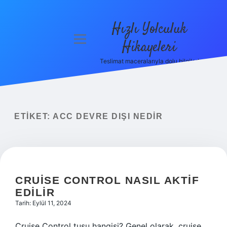
Hızlı Yolculuk
menüyü
Hikayeleri
aç
Teslimat maceralarıyla dolu bilgiler!
Anasayfa
Gizlilik
Politikası
ETIKET:
ACC DEVRE DIŞI NEDIR
Yasal Uyarı
Hakkımızda
CRUISE CONTROL NASIL AKTIF
EDILIR
Tarih: Eylül 11, 2024
Cruise Control tuşu hangisi? Genel olarak, cruise