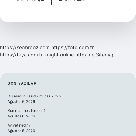
Control
Nasıl
Aktif
Edilir
https://seobrooz.com
https://fofo.com.tr
https://feya.com.tr
knight online
nttgame
Sitemap
SIDEBAR
SON YAZILAR
Diş macunu asidik mi bazik mi ?
Ağustos 6, 2026
Kumrular ne zikreder ?
Ağustos 6, 2026
Aviyet nedir ?
Ağustos 5, 2026