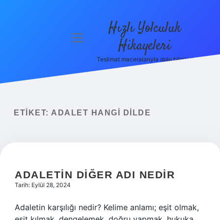
Hızlı Yolculuk
menüyü
Hikayeleri
aç
Teslimat maceralarıyla dolu bilgiler!
Anasayfa
Gizlilik
Politikası
ETIKET:
ADALET HANGI DILDE
Yasal Uyarı
Hakkımızda
ADALETIN DIĞER ADI NEDIR
Tarih: Eylül 28, 2024
Adaletin karşılığı nedir? Kelime anlamı; eşit olmak,
eşit kılmak, dengelemek, doğru yapmak, hukuka