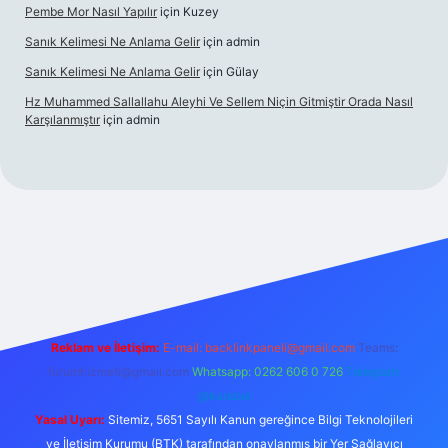
Pembe Mor Nasıl Yapılır
için
Kuzey
Sanık Kelimesi Ne Anlama Gelir
için
admin
Sanık Kelimesi Ne Anlama Gelir
için
Gülay
Hz Muhammed Sallallahu Aleyhi Ve Sellem Niçin Gitmiştir Orada Nasıl
Karşılanmıştır
için
admin
ş
betexper.xyz
Reklam ve İletişim:
E-mail:
backlinkpaneli@gmail.com
Teams:
forumhizmeti@gmail.com
Whatsapp: 0262 606 0 726
Telegram:
@karabul
Yasal Uyarı:
Sitemiz, 5651 Sayılı Kanun gereğince Bilgi Teknolojileri
ve İletişim Kurumu (BTK) tarafından onaylanmış bir Yer Sağlayıcı