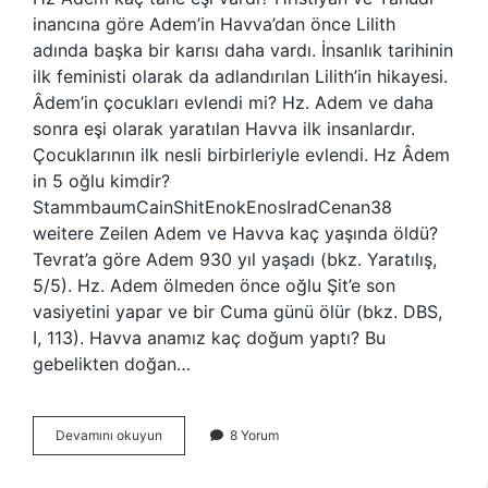
inancına göre Adem’in Havva’dan önce Lilith
adında başka bir karısı daha vardı. İnsanlık tarihinin
ilk feministi olarak da adlandırılan Lilith’in hikayesi.
Âdem’in çocukları evlendi mi? Hz. Adem ve daha
sonra eşi olarak yaratılan Havva ilk insanlardır.
Çocuklarının ilk nesli birbirleriyle evlendi. Hz Âdem
in 5 oğlu kimdir?
StammbaumCainShitEnokEnosIradCenan38
weitere Zeilen Adem ve Havva kaç yaşında öldü?
Tevrat’a göre Adem 930 yıl yaşadı (bkz. Yaratılış,
5/5). Hz. Adem ölmeden önce oğlu Şit’e son
vasiyetini yapar ve bir Cuma günü ölür (bkz. DBS,
I, 113). Havva anamız kaç doğum yaptı? Bu
gebelikten doğan…
Hz
Devamını okuyun
8 Yorum
Âdem
Kaç