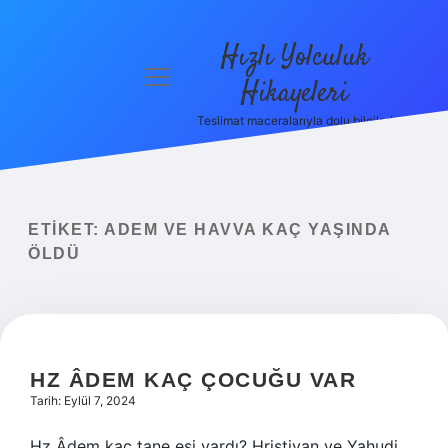
Hızlı Yolculuk
menüyü
Hikayeleri
aç
Teslimat maceralarıyla dolu bilgiler!
Anasayfa
Gizlilik
Politikası
ETIKET:
ADEM VE HAVVA KAÇ YAŞINDA
Yasal Uyarı
ÖLDÜ
Hakkımızda
HZ ÂDEM KAÇ ÇOCUĞU VAR
Tarih: Eylül 7, 2024
Hz Âdem kaç tane eşi vardı? Hristiyan ve Yahudi