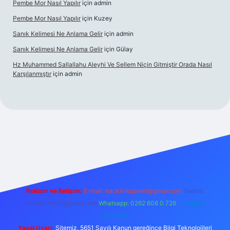
Pembe Mor Nasıl Yapılır
için
admin
Pembe Mor Nasıl Yapılır
için
Kuzey
Sanık Kelimesi Ne Anlama Gelir
için
admin
Sanık Kelimesi Ne Anlama Gelir
için
Gülay
Hz Muhammed Sallallahu Aleyhi Ve Sellem Niçin Gitmiştir Orada Nasıl
Karşılanmıştır
için
admin
giriş
betexper.xyz
Reklam ve İletişim:
E-mail:
backlinkpaneli@gmail.com
Teams:
forumhizmeti@gmail.com
Whatsapp: 0262 606 0 726
Telegram:
@karabul
Yasal Uyarı:
Sitemiz, 5651 Sayılı Kanun gereğince Bilgi Teknolojileri