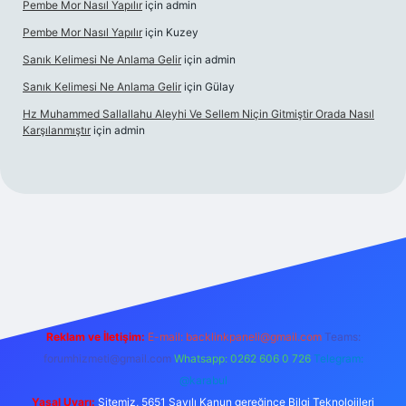
Pembe Mor Nasıl Yapılır
için
admin
Pembe Mor Nasıl Yapılır
için
Kuzey
Sanık Kelimesi Ne Anlama Gelir
için
admin
Sanık Kelimesi Ne Anlama Gelir
için
Gülay
Hz Muhammed Sallallahu Aleyhi Ve Sellem Niçin Gitmiştir Orada Nasıl
Karşılanmıştır
için
admin
iş
betexper.xyz
Reklam ve İletişim:
E-mail:
backlinkpaneli@gmail.com
Teams:
forumhizmeti@gmail.com
Whatsapp: 0262 606 0 726
Telegram:
@karabul
Yasal Uyarı:
Sitemiz, 5651 Sayılı Kanun gereğince Bilgi Teknolojileri