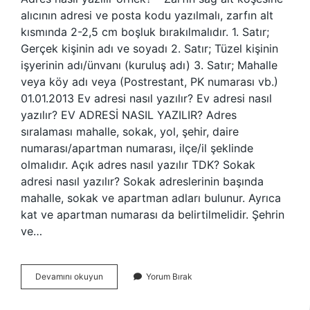
alıcının adresi ve posta kodu yazılmalı, zarfın alt
kısmında 2-2,5 cm boşluk bırakılmalıdır. 1. Satır;
Gerçek kişinin adı ve soyadı 2. Satır; Tüzel kişinin
işyerinin adı/ünvanı (kuruluş adı) 3. Satır; Mahalle
veya köy adı veya (Postrestant, PK numarası vb.)
01.01.2013 Ev adresi nasıl yazılır? Ev adresi nasıl
yazılır? EV ADRESİ NASIL YAZILIR? Adres
sıralaması mahalle, sokak, yol, şehir, daire
numarası/apartman numarası, ilçe/il şeklinde
olmalıdır. Açık adres nasıl yazılır TDK? Sokak
adresi nasıl yazılır? Sokak adreslerinin başında
mahalle, sokak ve apartman adları bulunur. Ayrıca
kat ve apartman numarası da belirtilmelidir. Şehrin
ve…
Adres
Devamını okuyun
Yorum Bırak
Nasıl
Yazilir