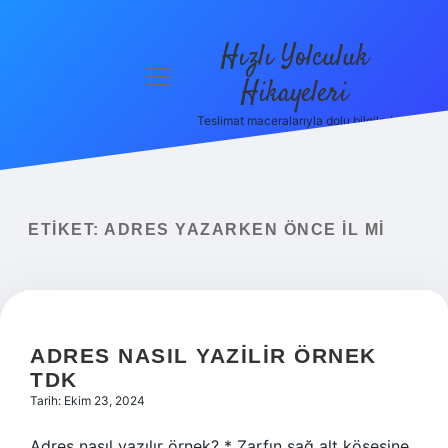
Hızlı Yolculuk
menüyü
Hikayeleri
aç
Teslimat maceralarıyla dolu bilgiler!
Anasayfa
Gizlilik
Politikası
ETIKET:
ADRES YAZARKEN ÖNCE IL MI
Yasal Uyarı
Hakkımızda
ADRES NASIL YAZILIR ÖRNEK
TDK
Tarih: Ekim 23, 2024
Adres nasıl yazılır örnek? * Zarfın sağ alt köşesine