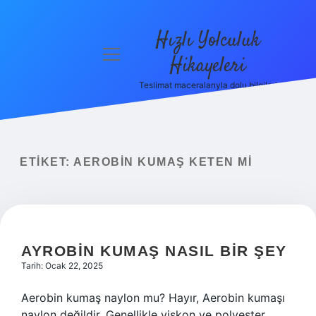
Hızlı Yolculuk
menüyü
Hikayeleri
aç
Teslimat maceralarıyla dolu bilgiler!
Anasayfa
Gizlilik
Politikası
ETIKET:
AEROBIN KUMAŞ KETEN MI
Yasal Uyarı
Hakkımızda
AYROBIN KUMAŞ NASIL BIR ŞEY
Tarih: Ocak 22, 2025
Aerobin kumaş naylon mu? Hayır, Aerobin kumaşı
naylon değildir. Genellikle viskon ve polyester