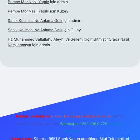
Pembe Mor Nasıl Yapılır
için
admin
Pembe Mor Nasıl Yapılır
için
Kuzey
Sanık Kelimesi Ne Anlama Gelir
için
admin
Sanık Kelimesi Ne Anlama Gelir
için
Gülay
Hz Muhammed Sallallahu Aleyhi Ve Sellem Niçin Gitmiştir Orada Nasıl
Karşılanmıştır
için
admin
iş
betexper.xyz
Reklam ve İletişim:
E-mail:
backlinkpaneli@gmail.com
Teams:
forumhizmeti@gmail.com
Whatsapp: 0262 606 0 726
Telegram:
@karabul
Yasal Uyarı:
Sitemiz, 5651 Sayılı Kanun gereğince Bilgi Teknolojileri