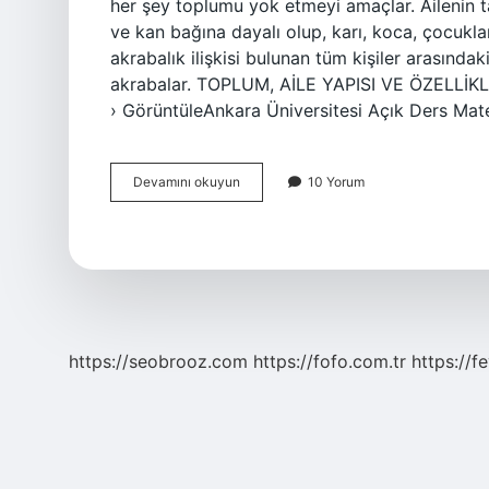
her şey toplumu yok etmeyi amaçlar. Ailenin ta
ve kan bağına dayalı olup, karı, koca, çocukla
akrabalık ilişkisi bulunan tüm kişiler arasındak
akrabalar. TOPLUM, AİLE YAPISI VE ÖZELLİKLE
› GörüntüleAnkara Üniversitesi Açık Ders Mate
Çekirdek
Devamını okuyun
10 Yorum
Ailenin
Anlamı
Nedir
https://seobrooz.com
https://fofo.com.tr
https://f