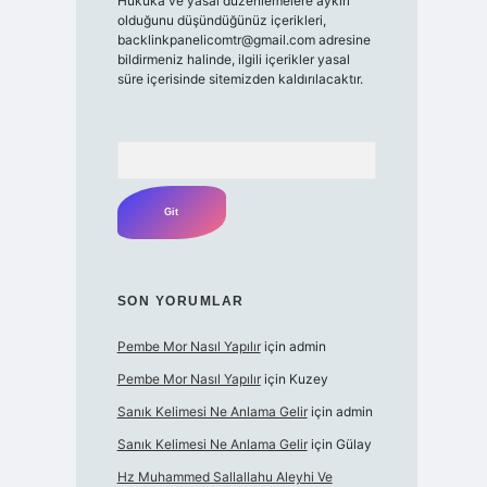
Hukuka ve yasal düzenlemelere aykırı
olduğunu düşündüğünüz içerikleri,
backlinkpanelicomtr@gmail.com
adresine
bildirmeniz halinde, ilgili içerikler yasal
süre içerisinde sitemizden kaldırılacaktır.
Arama
SON YORUMLAR
Pembe Mor Nasıl Yapılır
için
admin
Pembe Mor Nasıl Yapılır
için
Kuzey
Sanık Kelimesi Ne Anlama Gelir
için
admin
Sanık Kelimesi Ne Anlama Gelir
için
Gülay
Hz Muhammed Sallallahu Aleyhi Ve