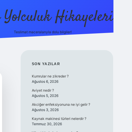
ı Yolculuk Hikayeleri
Teslimat maceralarıyla dolu bilgiler!
betci güncel giriş
betexpe
SIDEBAR
SON YAZILAR
Kumrular ne zikreder ?
Ağustos 6, 2026
Aviyet nedir ?
Ağustos 5, 2026
Akciğer enfeksiyonuna ne iyi gelir ?
Ağustos 3, 2026
Kaynak makinesi türleri nelerdir ?
Temmuz 30, 2026