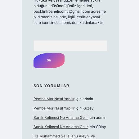
Hukuka ve yasal düzenlemelere aykırı
olduğunu düşündüğünüz içerikleri,
backlinkpanelicomtr@gmail.com
adresine
bildirmeniz halinde, ilgili içerikler yasal
süre içerisinde sitemizden kaldırılacaktır.
Arama
SON YORUMLAR
Pembe Mor Nasıl Yapılır
için
admin
Pembe Mor Nasıl Yapılır
için
Kuzey
Sanık Kelimesi Ne Anlama Gelir
için
admin
Sanık Kelimesi Ne Anlama Gelir
için
Gülay
Hz Muhammed Sallallahu Aleyhi Ve