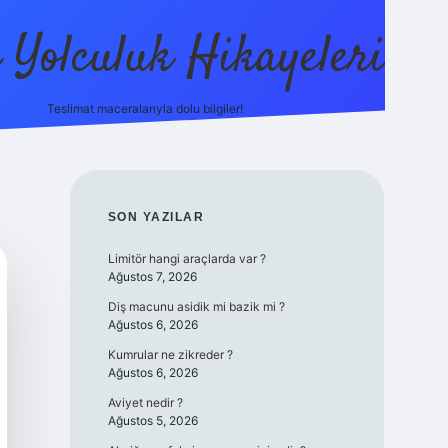
ı Yolculuk Hikayeleri
Teslimat maceralarıyla dolu bilgiler!
betci güncel giriş
betexpe
SIDEBAR
SON YAZILAR
Limitör hangi araçlarda var ?
Ağustos 7, 2026
Diş macunu asidik mi bazik mi ?
Ağustos 6, 2026
Kumrular ne zikreder ?
Ağustos 6, 2026
Aviyet nedir ?
Ağustos 5, 2026