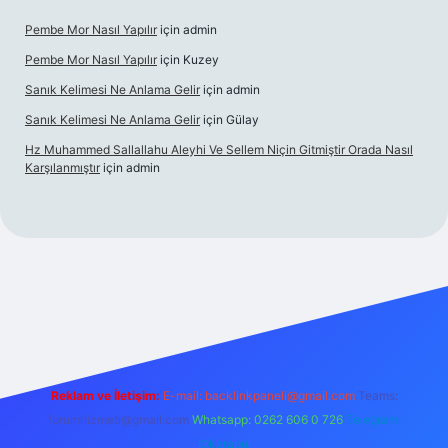
Pembe Mor Nasıl Yapılır
için
admin
Pembe Mor Nasıl Yapılır
için
Kuzey
Sanık Kelimesi Ne Anlama Gelir
için
admin
Sanık Kelimesi Ne Anlama Gelir
için
Gülay
Hz Muhammed Sallallahu Aleyhi Ve Sellem Niçin Gitmiştir Orada Nasıl
Karşılanmıştır
için
admin
iş
betexper.xyz
Reklam ve İletişim:
E-mail:
backlinkpaneli@gmail.com
Teams:
forumhizmeti@gmail.com
Whatsapp: 0262 606 0 726
Telegram:
@karabul