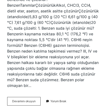
BenzenTanımlarÇözünürlükAlkol, CHCl3, CCl4,
dietil eter, aseton, asetik asitte çözünürÇözünürlük
(etandiolde)5,83 g/100 g (20 °C) 6,61 g/100 g (40
°C) 7,61 g/100 g (60 °C)Çözünürlük (etanolde)20
°C, suda çözelti: 1. Benzen suda iyi çözünür mü?
Benzenin kaynama noktası 80,1 °C (176,2 °F) ve
kaynama noktası 5,5 °C’dir (41 °F). C6H6 neyin
formülü? Benzen (C6H6) gazının terminolojisi.
Benzen neden katılma tepkimesi vermez? III, IV ve
V bileşikleri bir ekleme reaksiyonuna yol açar.
Benzen halkası kararlı bir yapıya sahip olduğundan
yapısında çoklu bağlar olmasına rağmen ekleme
reaksiyonlarına tabi değildir. C6H6 suda çözünür
mü? Benzen suda çözünmez. Benzen polar
olmayan bir…
Asetik
Devamını okuyun
Yorum Bırak
Asit