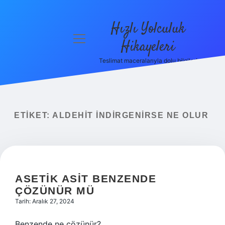
Hızlı Yolculuk
menüyü
Hikayeleri
aç
Teslimat maceralarıyla dolu bilgiler!
Anasayfa
Gizlilik
Politikası
ETIKET:
ALDEHIT INDIRGENIRSE NE OLUR
Yasal Uyarı
Hakkımızda
ASETIK ASIT BENZENDE
ÇÖZÜNÜR MÜ
Tarih: Aralık 27, 2024
Benzende ne çözünür?