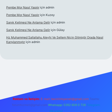
Pembe Mor Nasıl Yapılır
için
admin
Pembe Mor Nasıl Yapılır
için
Kuzey
Sanık Kelimesi Ne Anlama Gelir
için
admin
Sanık Kelimesi Ne Anlama Gelir
için
Gülay
Hz Muhammed Sallallahu Aleyhi Ve Sellem Niçin Gitmiştir Orada Nasıl
Karşılanmıştır
için
admin
iş
betexper.xyz
Reklam ve İletişim:
E-mail:
backlinkpaneli@gmail.com
Teams:
forumhizmeti@gmail.com
Whatsapp: 0262 606 0 726
Telegram:
@karabul