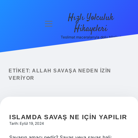
Hızlı Yolculuk
menüyü
Hikayeleri
aç
Teslimat maceralarıyla dolu bilgiler!
Anasayfa
Gizlilik
Politikası
ETIKET:
ALLAH SAVAŞA NEDEN IZIN
Yasal Uyarı
VERIYOR
Hakkımızda
ISLAMDA SAVAŞ NE IÇIN YAPILIR
Tarih: Eylül 19, 2024
Savaşın amacı nedir? Savaş veya savaş hali;