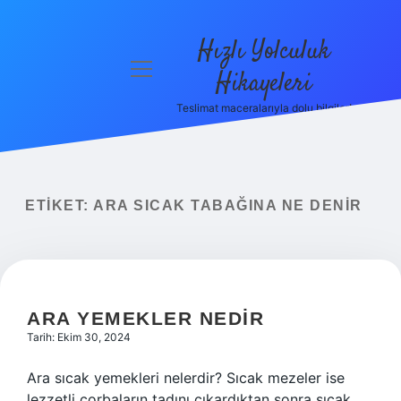
Hızlı Yolculuk
menüyü
Hikayeleri
aç
Teslimat maceralarıyla dolu bilgiler!
Anasayfa
Gizlilik
Politikası
ETIKET:
ARA SICAK TABAĞINA NE DENIR
Yasal Uyarı
Hakkımızda
ARA YEMEKLER NEDIR
Tarih: Ekim 30, 2024
Ara sıcak yemekleri nelerdir? Sıcak mezeler ise
lezzetli çorbaların tadını çıkardıktan sonra sıcak