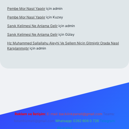
Pembe Mor Nasıl Yapılır
için
admin
Pembe Mor Nasıl Yapılır
için
Kuzey
Sanık Kelimesi Ne Anlama Gelir
için
admin
Sanık Kelimesi Ne Anlama Gelir
için
Gülay
Hz Muhammed Sallallahu Aleyhi Ve Sellem Niçin Gitmiştir Orada Nasıl
Karşılanmıştır
için
admin
iş
betexper.xyz
Reklam ve İletişim:
E-mail:
backlinkpaneli@gmail.com
Teams:
forumhizmeti@gmail.com
Whatsapp: 0262 606 0 726
Telegram:
@karabul