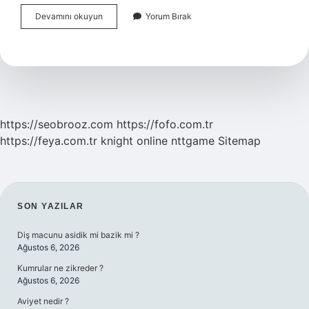
Aristoteles
Devamını okuyun
Yorum Bırak
E
Göre
Doğru
Bilginin
Kaynağı
Nedir
https://seobrooz.com
https://fofo.com.tr
https://feya.com.tr
knight online
nttgame
Sitemap
SIDEBAR
SON YAZILAR
Diş macunu asidik mi bazik mi ?
Ağustos 6, 2026
Kumrular ne zikreder ?
Ağustos 6, 2026
Aviyet nedir ?