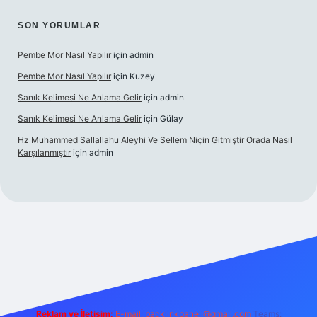
SON YORUMLAR
Pembe Mor Nasıl Yapılır
için
admin
Pembe Mor Nasıl Yapılır
için
Kuzey
Sanık Kelimesi Ne Anlama Gelir
için
admin
Sanık Kelimesi Ne Anlama Gelir
için
Gülay
Hz Muhammed Sallallahu Aleyhi Ve Sellem Niçin Gitmiştir Orada Nasıl
Karşılanmıştır
için
admin
iş
betexper.xyz
Reklam ve İletişim:
E-mail:
backlinkpaneli@gmail.com
Teams: