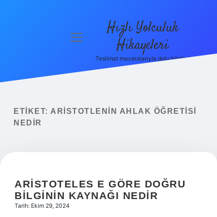
Hızlı Yolculuk
menüyü
Hikayeleri
aç
Teslimat maceralarıyla dolu bilgiler!
Anasayfa
Gizlilik
Politikası
ETIKET:
ARISTOTLENIN AHLAK ÖĞRETISI
Yasal Uyarı
NEDIR
Hakkımızda
ARISTOTELES E GÖRE DOĞRU
BILGININ KAYNAĞI NEDIR
Tarih: Ekim 29, 2024