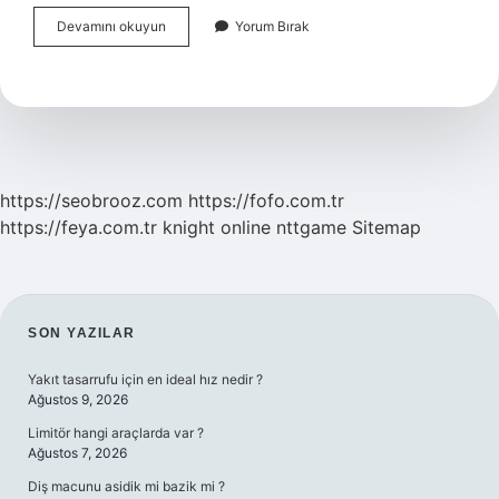
Aristoteles
Devamını okuyun
Yorum Bırak
E
Göre
Doğru
Bilginin
Kaynağı
Nedir
https://seobrooz.com
https://fofo.com.tr
https://feya.com.tr
knight online
nttgame
Sitemap
SIDEBAR
SON YAZILAR
Yakıt tasarrufu için en ideal hız nedir ?
Ağustos 9, 2026
Limitör hangi araçlarda var ?
Ağustos 7, 2026
Diş macunu asidik mi bazik mi ?