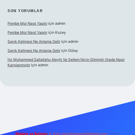
SON YORUMLAR
Pembe Mor Nasıl Yapılır
için
admin
Pembe Mor Nasıl Yapılır
için
Kuzey
Sanık Kelimesi Ne Anlama Gelir
için
admin
Sanık Kelimesi Ne Anlama Gelir
için
Gülay
Hz Muhammed Sallallahu Aleyhi Ve Sellem Niçin Gitmiştir Orada Nasıl
Karşılanmıştır
için
admin
iş
betexper.xyz
Reklam ve İletişim:
E-mail:
backlinkpaneli@gmail.com
Teams: