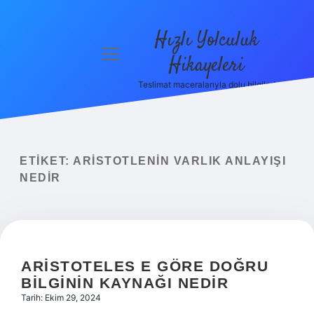
Hızlı Yolculuk
menüyü
Hikayeleri
aç
Teslimat maceralarıyla dolu bilgiler!
Anasayfa
Gizlilik
Politikası
ETIKET:
ARISTOTLENIN VARLIK ANLAYIŞI
Yasal Uyarı
NEDIR
Hakkımızda
ARISTOTELES E GÖRE DOĞRU
BILGININ KAYNAĞI NEDIR
Tarih: Ekim 29, 2024