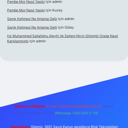
Pembe Mor Nasıl Yapılır
için
admin
Pembe Mor Nasıl Yapılır
için
Kuzey
Sanık Kelimesi Ne Anlama Gelir
için
admin
Sanık Kelimesi Ne Anlama Gelir
için
Gülay
Hz Muhammed Sallallahu Aleyhi Ve Sellem Niçin Gitmiştir Orada Nasıl
Karşılanmıştır
için
admin
ş
betexper.xyz
Reklam ve İletişim:
E-mail:
backlinkpaneli@gmail.com
Teams:
forumhizmeti@gmail.com
Whatsapp: 0262 606 0 726
Telegram:
@karabul
Yasal Uyarı:
Sitemiz, 5651 Sayılı Kanun gereğince Bilgi Teknolojileri