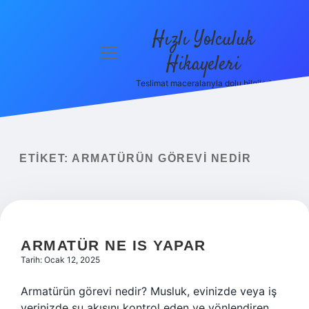
Hızlı Yolculuk
menüyü
Hikayeleri
aç
Teslimat maceralarıyla dolu bilgiler!
Anasayfa
Gizlilik
Politikası
ETIKET:
ARMATÜRÜN GÖREVI NEDIR
Yasal Uyarı
Hakkımızda
ARMATÜR NE IS YAPAR
Tarih: Ocak 12, 2025
Armatürün görevi nedir? Musluk, evinizde veya iş
yerinizde su akışını kontrol eden ve yönlendiren