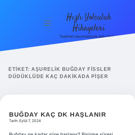
Hızlı Yolculuk
menüyü
Hikayeleri
aç
Teslimat maceralarıyla dolu bilgiler!
Anasayfa
Gizlilik
Politikası
ETIKET:
AŞURELIK BUĞDAY FISSLER
Yasal Uyarı
DÜDÜKLÜDE KAÇ DAKIKADA PIŞER
Hakkımızda
BUĞDAY KAÇ DK HAŞLANIR
Tarih: Eylül 7, 2024
Buğday ne kadar süre haşlanır? Pişirme süresi