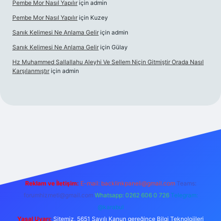
Pembe Mor Nasıl Yapılır
için
admin
Pembe Mor Nasıl Yapılır
için
Kuzey
Sanık Kelimesi Ne Anlama Gelir
için
admin
Sanık Kelimesi Ne Anlama Gelir
için
Gülay
Hz Muhammed Sallallahu Aleyhi Ve Sellem Niçin Gitmiştir Orada Nasıl
Karşılanmıştır
için
admin
iş
betexper.xyz
Reklam ve İletişim:
E-mail:
backlinkpaneli@gmail.com
Teams:
forumhizmeti@gmail.com
Whatsapp: 0262 606 0 726
Telegram:
@karabul
Yasal Uyarı:
Sitemiz, 5651 Sayılı Kanun gereğince Bilgi Teknolojileri