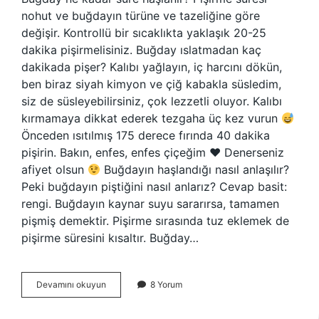
nohut ve buğdayın türüne ve tazeliğine göre
değişir. Kontrollü bir sıcaklıkta yaklaşık 20-25
dakika pişirmelisiniz. Buğday ıslatmadan kaç
dakikada pişer? Kalıbı yağlayın, iç harcını dökün,
ben biraz siyah kimyon ve çiğ kabakla süsledim,
siz de süsleyebilirsiniz, çok lezzetli oluyor. Kalıbı
kırmamaya dikkat ederek tezgaha üç kez vurun
Önceden ısıtılmış 175 derece fırında 40 dakika
pişirin. Bakın, enfes, enfes çiçeğim
♥️
Denerseniz
afiyet olsun
Buğdayın haşlandığı nasıl anlaşılır?
Peki buğdayın piştiğini nasıl anlarız? Cevap basit:
rengi. Buğdayın kaynar suyu sararırsa, tamamen
pişmiş demektir. Pişirme sırasında tuz eklemek de
pişirme süresini kısaltır. Buğday…
Buğday
Devamını okuyun
8 Yorum
Kaç
Dk