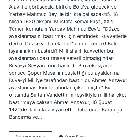
Alayı ile görüşecek, birlikte Bolu’ya gidecek ve
Yarbay Mahmud Bey ile birlikte çalışacaktı5. 18
Nisan 1920 akşamı Mustafa Kemal Paşa, XXIV.
Tümen komutanı Yarbay Mahmud Bey’e; “Düzce
ayaklanmasını bastırmak için emrindeki kuvvetlerle
derhal Düzce’ye hareket et” emrini verdi.6 Bolu
isyanını kim bastırdı? Milli silahlı kuvvetler bu
ayaklanmayı bastırmaya yeterli olmadığından
Kuva-yi Seyyare onu bastırdı. Provokasyonlar
sonucu Çopur Musa’nın başlattığı bu ayaklanma
Kuva-yi Milliye tarafından bastırıldı. Ahmet Anzavur
ayaklanması kim tarafından çıkarılmıştır? Bu
ortamda Sultan Vahdettin’in teşvikiyle milli hareketi
bastırmaya çalışan Ahmet Anzavur, 16 Şubat
1920’de ikinci kez isyan etti. Daha önce Karabıga,
Bandırma ve…
Bolu
Devamını okuyun
Yorum Bırak