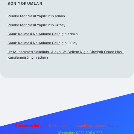
SON YORUMLAR
Pembe Mor Nasıl Yapılır
için
admin
Pembe Mor Nasıl Yapılır
için
Kuzey
Sanık Kelimesi Ne Anlama Gelir
için
admin
Sanık Kelimesi Ne Anlama Gelir
için
Gülay
Hz Muhammed Sallallahu Aleyhi Ve Sellem Niçin Gitmiştir Orada Nasıl
Karşılanmıştır
için
admin
iş
betexper.xyz
Reklam ve İletişim:
E-mail:
backlinkpaneli@gmail.com
Teams:
forumhizmeti@gmail.com
Whatsapp: 0262 606 0 726
Telegram: