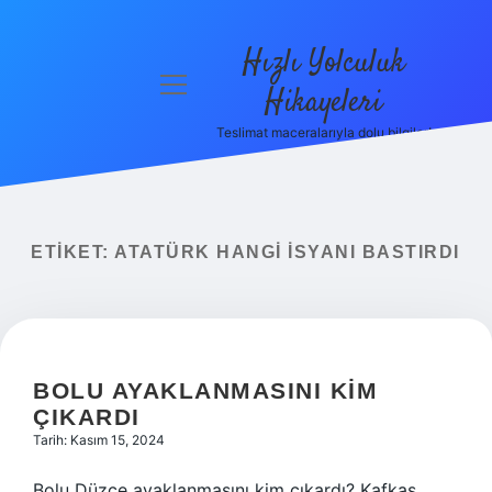
Hızlı Yolculuk
menüyü
Hikayeleri
aç
Teslimat maceralarıyla dolu bilgiler!
Anasayfa
Gizlilik
Politikası
ETIKET:
ATATÜRK HANGI ISYANI BASTIRDI
Yasal Uyarı
Hakkımızda
BOLU AYAKLANMASINI KIM
ÇIKARDI
Tarih: Kasım 15, 2024
Bolu Düzce ayaklanmasını kim çıkardı? Kafkas